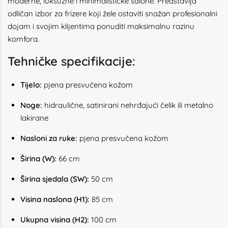
moderne, luksuzne i minimalističke salone. Predstavlja
odličan izbor za frizere koji žele ostaviti snažan profesionalni
dojam i svojim klijentima ponuditi maksimalnu razinu
komfora.
Tehničke specifikacije:
Tijelo:
pjena presvučena kožom
Noge:
hidraulične, satinirani nehrđajući čelik ili metalno
lakirane
Nasloni za ruke:
pjena presvučena kožom
Širina (W):
66 cm
Širina sjedala (SW):
50 cm
Visina naslona (H1):
85 cm
Ukupna visina (H2):
100 cm