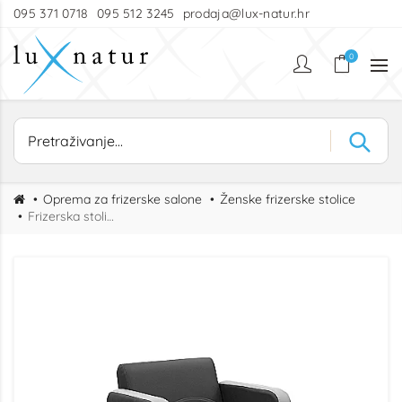
095 371 0718
095 512 3245
prodaja@lux-natur.hr
0
Oprema za frizerske salone
Ženske frizerske stolice
Frizerska stolica Castor RL