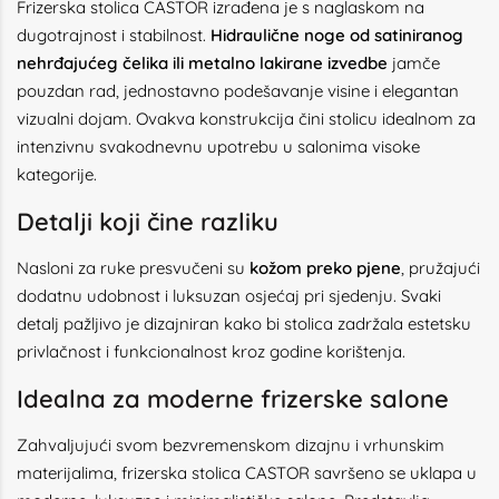
Frizerska stolica CASTOR izrađena je s naglaskom na
dugotrajnost i stabilnost.
Hidraulične noge od satiniranog
nehrđajućeg čelika ili metalno lakirane izvedbe
jamče
pouzdan rad, jednostavno podešavanje visine i elegantan
vizualni dojam. Ovakva konstrukcija čini stolicu idealnom za
intenzivnu svakodnevnu upotrebu u salonima visoke
kategorije.
Detalji koji čine razliku
Nasloni za ruke presvučeni su
kožom preko pjene
, pružajući
dodatnu udobnost i luksuzan osjećaj pri sjedenju. Svaki
detalj pažljivo je dizajniran kako bi stolica zadržala estetsku
privlačnost i funkcionalnost kroz godine korištenja.
Idealna za moderne frizerske salone
Zahvaljujući svom bezvremenskom dizajnu i vrhunskim
materijalima, frizerska stolica CASTOR savršeno se uklapa u