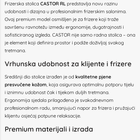
Frizerska stolica
CASTOR RL
predstavlja novu razinu
udobnosti i dizajna u profesionalnim frizerskim salonima.
Ovaj premium model osmišljen je za frizere koji traže
savršenu ravnotežu između ergonomije, dugotrajnosti i
sofisticiranog izgleda. CASTOR nije samo radna stolica – ona
je element koji definira prostor i podiže doživljaj svakog
tretmana.
Vrhunska udobnost za klijente i frizere
Središnji dio stolice izrađen je od
kvalitetne pjene
presvučene kožom
, koja osigurava optimalnu potporu tijelu
i iznimnu udobnost čak i tijekom duljih tretmana.
Ergonomija sjedala prilagođena je svakodnevnom
profesionalnom radu, smanjujući napor za frizera i pružajući
klijentu osjećaj potpune relaksacije.
Premium materijali i izrada