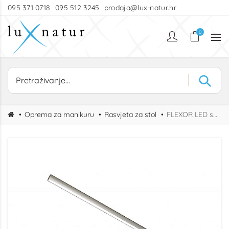
095 371 0718
095 512 3245
prodaja@lux-natur.hr
0
Oprema za manikuru
Rasvjeta za stol
FLEXOR LED stolna lampa za manikuru