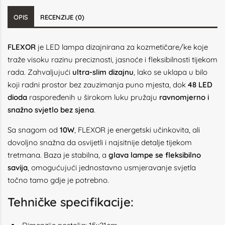
OPIS
RECENZIJE (0)
F
LEXOR
je LED lampa dizajnirana za kozmetičare/ke koje
traže visoku razinu preciznosti, jasnoće i fleksibilnosti tijekom
rada. Zahvaljujući
ultra-slim dizajnu
, lako se uklapa u bilo
koji radni prostor bez zauzimanja puno mjesta, dok
48 LED
dioda
raspoređenih u širokom luku pružaju
ravnomjerno i
snažno svjetlo bez sjena
.
Sa snagom od
10W
, FLEXOR je energetski učinkovita, ali
dovoljno snažna da osvijetli i najsitnije detalje tijekom
tretmana. Baza je stabilna, a
glava lampe se fleksibilno
savija
, omogućujući jednostavno usmjeravanje svjetla
točno tamo gdje je potrebno.
Tehničke specifikacije: