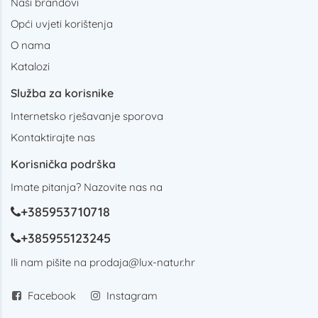
Naši brandovi
Opći uvjeti korištenja
O nama
Katalozi
Služba za korisnike
Internetsko rješavanje sporova
Kontaktirajte nas
Korisnička podrška
Imate pitanja? Nazovite nas na
+385953710718
+385955123245
Ili nam pišite na
prodaja@lux-natur.hr
Facebook
Instagram