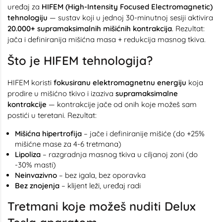
uređaj za
HIFEM (High-Intensity Focused Electromagnetic)
tehnologiju
— sustav koji u jednoj 30-minutnoj sesiji aktivira
20.000+ supramaksimalnih mišićnih kontrakcija
. Rezultat:
jača i definiranija mišićna masa + redukcija masnog tkiva.
Što je HIFEM tehnologija?
HIFEM koristi
fokusiranu elektromagnetnu energiju
koja
prodire u mišićno tkivo i izaziva
supramaksimalne
kontrakcije
— kontrakcije jače od onih koje možeš sam
postići u teretani. Rezultat:
Mišićna hipertrofija
– jače i definiranije mišiće (do +25%
mišićne mase za 4-6 tretmana)
Lipoliza
– razgradnja masnog tkiva u ciljanoj zoni (do
-30% masti)
Neinvazivno
– bez igala, bez oporavka
Bez znojenja
– klijent leži, uređaj radi
Tretmani koje možeš nuditi Delux