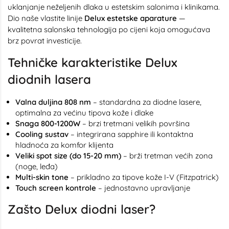
uklanjanje neželjenih dlaka u estetskim salonima i klinikama.
Dio naše vlastite linije
Delux estetske aparature
—
kvalitetna salonska tehnologija po cijeni koja omogućava
brz povrat investicije.
Tehničke karakteristike Delux
diodnih lasera
Valna duljina 808 nm
– standardna za diodne lasere,
optimalna za većinu tipova kože i dlake
Snaga 800-1200W
– brzi tretmani velikih površina
Cooling sustav
– integrirana sapphire ili kontaktna
hladnoća za komfor klijenta
Veliki spot size (do 15-20 mm)
– brži tretman većih zona
(noge, leđa)
Multi-skin tone
– prikladno za tipove kože I-V (Fitzpatrick)
Touch screen kontrole
– jednostavno upravljanje
Zašto Delux diodni laser?