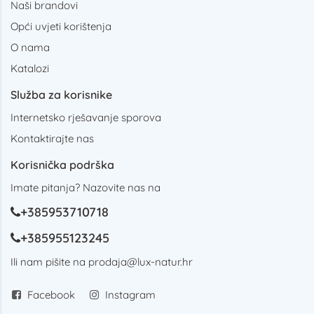
Naši brandovi
Opći uvjeti korištenja
O nama
Katalozi
Služba za korisnike
Internetsko rješavanje sporova
Kontaktirajte nas
Korisnička podrška
Imate pitanja? Nazovite nas na
+385953710718
+385955123245
Ili nam pišite na
prodaja@lux-natur.hr
Facebook
Instagram