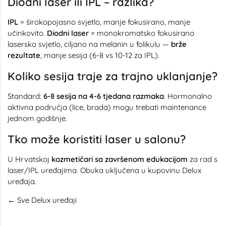
Diodni laser ili IPL – razlika?
IPL
= širokopojasno svjetlo, manje fokusirano, manje
učinkovito.
Diodni laser
= monokromatsko fokusirano
lasersko svjetlo, ciljano na melanin u folikulu —
brže
rezultate
, manje sesija (6-8 vs 10-12 za IPL).
Koliko sesija traje za trajno uklanjanje?
Standard:
6-8 sesija na 4-6 tjedana razmaka
. Hormonalno
aktivna područja (lice, brada) mogu trebati maintenance
jednom godišnje.
Tko može koristiti laser u salonu?
U Hrvatskoj
kozmetičari sa završenom edukacijom
za rad s
laser/IPL uređajima. Obuka uključena u kupovinu Delux
uređaja.
← Sve Delux uređaji