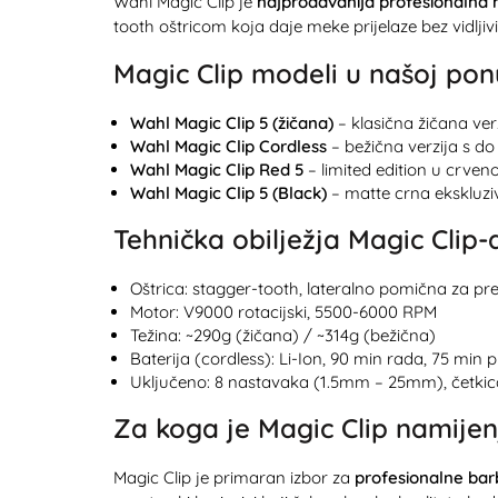
Wahl Magic Clip je
najprodavanija profesionalna 
tooth oštricom koja daje meke prijelaze bez vidljivih
Magic Clip modeli u našoj pon
Wahl Magic Clip 5 (žičana)
– klasična žičana ver
Wahl Magic Clip Cordless
– bežična verzija s d
Wahl Magic Clip Red 5
– limited edition u crven
Wahl Magic Clip 5 (Black)
– matte crna ekskluzi
Tehnička obilježja Magic Clip-
Oštrica: stagger-tooth, lateralno pomična za pr
Motor: V9000 rotacijski, 5500-6000 RPM
Težina: ~290g (žičana) / ~314g (bežična)
Baterija (cordless): Li-Ion, 90 min rada, 75 min 
Uključeno: 8 nastavaka (1.5mm – 25mm), četkica
Za koga je Magic Clip namijen
Magic Clip je primaran izbor za
profesionalne bar