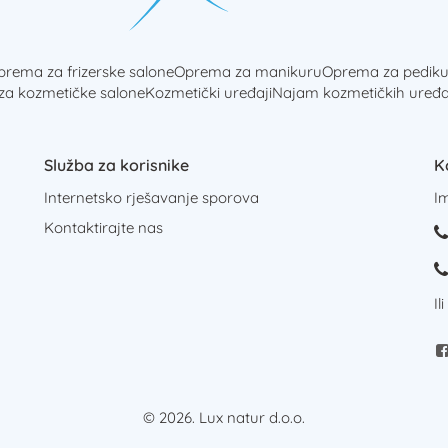
rema za frizerske salone
Oprema za manikuru
Oprema za pediku
 za kozmetičke salone
Kozmetički uređaji
Najam kozmetičkih uređa
Služba za korisnike
K
Internetsko rješavanje sporova
I
Kontaktirajte nas
Il
© 2026. Lux natur d.o.o.