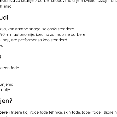
mašinica
za šišanje u barber shopovima diljem svijeta. Dizajnira
 linija.
udi
zija, konstantna snaga, salonski standard
o 90 min autonomije, idealna za mobilne barbere
oj boji, ista performansa kao standard
va
a
ecizan fade
punjenja
, ulje
jen?
bere
i frizere koji rade fade tehnike, skin fade, taper fade i slične