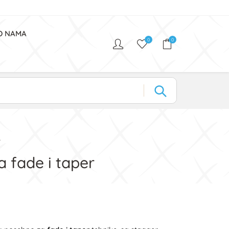
O NAMA
0
0
r
a fade i taper