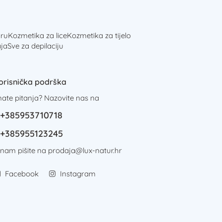
ru
Kozmetika za lice
Kozmetika za tijelo
ja
Sve za depilaciju
orisnička podrška
mate pitanja? Nazovite nas na
+385953710718
+385955123245
i nam pišite na
prodaja@lux-natur.hr
Facebook
Instagram