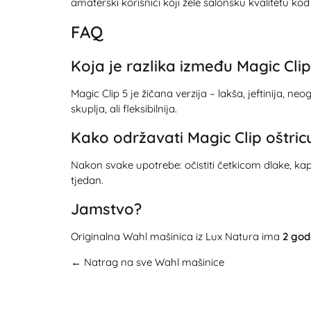
amaterski korisnici koji žele salonsku kvalitetu kod
FAQ
Koja je razlika između Magic Clip
Magic Clip 5 je žičana verzija – lakša, jeftinija,
skuplja, ali fleksibilnija.
Kako održavati Magic Clip oštric
Nakon svake upotrebe: očistiti četkicom dlake, kapn
tjedan.
Jamstvo?
Originalna Wahl mašinica iz Lux Natura ima
2 god
← Natrag na sve Wahl mašinice