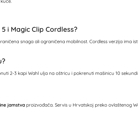
 kuće.
 5 i Magic Clip Cordless?
 neograničena snaga ali ograničena mobilnost. Cordless verzija ima
u?
uti 2-3 kapi Wahl ulja na oštricu i pokrenuti mašinicu 10 sekundi. 
ine jamstva
proizvođača. Servis u Hrvatskoj preko ovlaštenog W