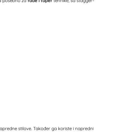
na posebno za
fade i taper
tehnike, sa stagger-
 napredne stilove. Također ga koriste i napredni