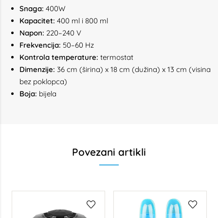
Snaga:
400W
Kapacitet:
400 ml i 800 ml
Napon:
220–240 V
Frekvencija:
50–60 Hz
Kontrola temperature:
termostat
Dimenzije:
36 cm (širina) x 18 cm (dužina) x 13 cm (visina
bez poklopca)
Boja:
bijela
Povezani artikli