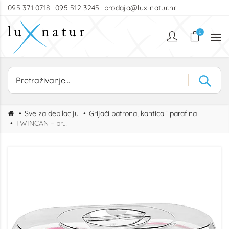
095 371 0718
095 512 3245
prodaja@lux-natur.hr
0
Sve za depilaciju
Grijači patrona, kantica i parafina
TWINCAN – profesionalni dvostruki grijač voska za limenke i vosak u granulama