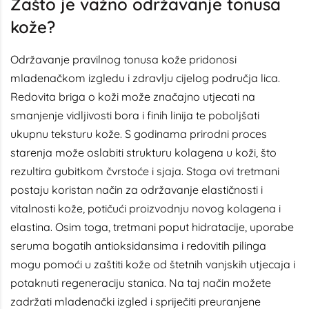
Zašto je važno održavanje tonusa
kože?
Održavanje pravilnog tonusa kože pridonosi
mladenačkom izgledu i zdravlju cijelog područja lica.
Redovita briga o koži može značajno utjecati na
smanjenje vidljivosti bora i finih linija te poboljšati
ukupnu teksturu kože. S godinama prirodni proces
starenja može oslabiti strukturu kolagena u koži, što
rezultira gubitkom čvrstoće i sjaja. Stoga ovi tretmani
postaju koristan način za održavanje elastičnosti i
vitalnosti kože, potičući proizvodnju novog kolagena i
elastina. Osim toga, tretmani poput hidratacije, uporabe
seruma bogatih antioksidansima i redovitih pilinga
mogu pomoći u zaštiti kože od štetnih vanjskih utjecaja i
potaknuti regeneraciju stanica. Na taj način možete
zadržati mladenački izgled i spriječiti preuranjene