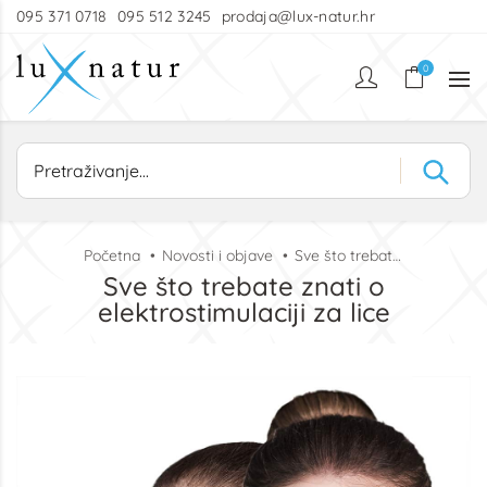
095 371 0718
095 512 3245
prodaja@lux-natur.hr
0
Početna
Novosti i objave
Sve što trebate znati o elektrostimulaciji za lice
Sve što trebate znati o
elektrostimulaciji za lice