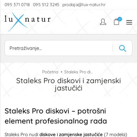
095 371 0718
095 512 3245
prodaja@lux-natur.hr
0
Početna
Staleks Pro diskovi i zamjenski jastučići
Staleks Pro diskovi i zamjenski
jastučići
Staleks Pro diskovi – potrošni
element profesionalnog rada
Staleks Pro nudi
diskove i zamjenske jastučiće
(7 modela)