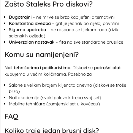
Zašto Staleks Pro diskovi?
Dugotrajni
– ne mrve se brzo kao jeftini alternativni
Konstantna izvedba
– grit je jednak po cijeloj površini
Sigurna upotreba
– ne raspada se tijekom rada (rizik
salonskih ozljeda)
Univerzalan nastavak
– fita na sve standardne brusilice
Komu su namijenjeni?
Nail tehničarima i pedikuristima.
Diskovi su
potrošni alat
—
kupujemo u većim količinama. Posebno za:
Salone s velikim brojem klijenata dnevno (diskovi se troše
brzo)
Nail akademije (svaki polaznik treba svoj set)
Mobilne tehničare (zamjenski set u kovčegu)
FAQ
Koliko traje jedan brusni disk?