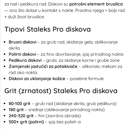
za nail i pedikura rad. Diskovi su
potrošni element brusilica
— ono što dolazi u kontakt s nokte. Pravilna njega = bolji rad
+ duži život brusilice.
Tipovi Staleks Pro diskova
Brusni diskovi
– za grub rad, skidanje gela, oblikovanje
akrila
Polirni diskovi
– za fino dovršavanje, sjaj prirodnog nokta
Pedikura diskovi
– grubi, za skidanje korne i grube zone
Zamjenski jastučići za potiskivače
– silikonski, mekani za
rad oko nokta
Diskovi za uklanjanje kožice
– posebne formule
Grit (zrnatost) Staleks Pro diskova
80-100 grit
– grub rad (skidanje akrila, grub pedikura)
180 grit
– srednje (oblikovanje prirodnog nokta)
240-320 grit
– fini (završna obrada)
500+ grit (polirni)
– sjaj bez polish-a