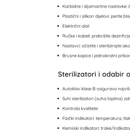
Karbidne i dijamantne nastavke: če
Plastični i silikon dijelovi: perit
Električni alat:
Ručke i kabeli: prebrišite dezinfi
Nastavci: očistite i sterilizirajte 
Brusne kapice i jednokratni pribor:
Sterilizatori i odabi
Autoklav klase B osigurava najvišu
Suhi sterilizatori (suha toplina) z
Kontrola kvalitete:
Fizički indikatori: temperatura, tlak
Kemijski indikatori: trake/indikat