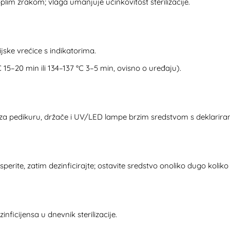
plim zrakom; vlaga umanjuje učinkovitost sterilizacije.
ijske vrećice s indikatorima.
 15–20 min ili 134–137 °C 3–5 min, ovisno o uređaju).
ac za pedikuru, držače i UV/LED lampe brzim sredstvom s deklari
sperite, zatim dezinficirajte; ostavite sredstvo onoliko dugo kolik
zinficijensa u dnevnik sterilizacije.