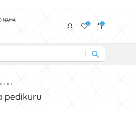
O NAMA
0
0
dikuru
a pedikuru