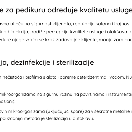
e za pedikuru određuje kvalitetu uslug
vno utječu na sigurnost klijenata, reputaciju salona i trajnost 
 od infekcija, podiže percepciju kvalitete usluge i olakšava o
edure njege vraća se kroz zadovoljne klijente, manje zamjene 
, dezinfekcije i sterilizacije
vih nečistoća i biofilma s alata i opreme deterdžentima i vodom. Nuž
 mikroorganizama na sigurnu razinu na površinama i instrumentim
asloni).
e svih mikroorganizama (uključujući spore) za višekratne metalne 
ouzdanija metoda je sterilizacija u autoklavu.