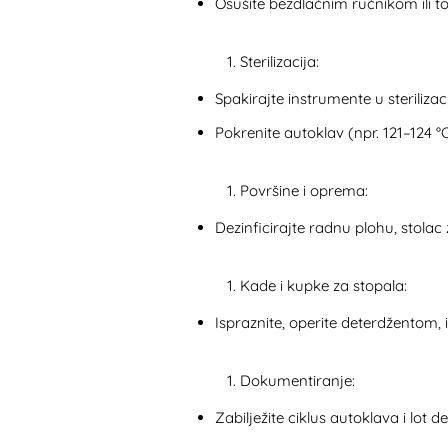
Osušite bezdlačnim ručnikom ili to
Sterilizacija:
Spakirajte instrumente u sterilizac
Pokrenite autoklav (npr. 121–124 °C
Površine i oprema:
Dezinficirajte radnu plohu, stol
Kade i kupke za stopala:
Ispraznite, operite deterdžentom, i
Dokumentiranje:
Zabilježite ciklus autoklava i lot de