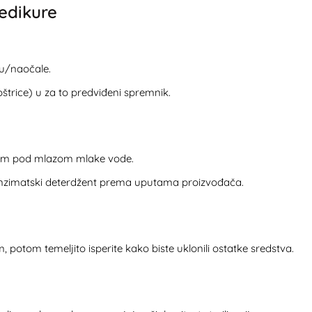
edikure
ku/naočale.
štrice) u za to predviđeni spremnik.
com pod mlazom mlake vode.
enzimatski deterdžent prema uputama proizvođača.
potom temeljito isperite kako biste uklonili ostatke sredstva.