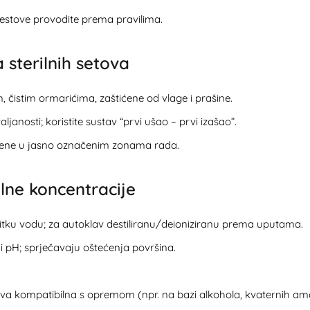
 testove provodite prema pravilima.
 sterilnih setova
m, čistim ormarićima, zaštićene od vlage i prašine.
aljanosti; koristite sustav “prvi ušao – prvi izašao”.
štene u jasno označenim zonama rada.
ilne koncentracije
 pitku vodu; za autoklav destiliranu/deioniziranu prema uputama.
ni pH; sprječavaju oštećenja površina.
va kompatibilna s opremom (npr. na bazi alkohola, kvaternih amoni