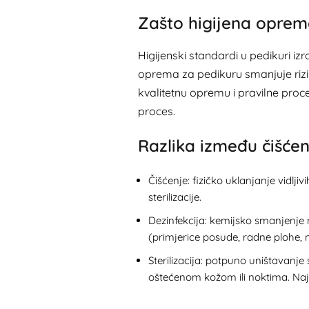
Zašto higijena oprem
Higijenski standardi u pedikuri izra
oprema za pedikuru smanjuje rizik
kvalitetnu opremu i pravilne proc
proces.
Razlika između čišćenja
Čišćenje: fizičko uklanjanje vidlji
sterilizacije.
Dezinfekcija: kemijsko smanjenje
(primjerice posude, radne plohe, n
Sterilizacija: potpuno uništavanj
oštećenom kožom ili noktima. Najp