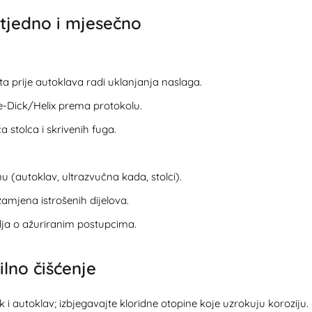
tjedno i mjesečno
ta prije autoklava radi uklanjanja naslaga.
ie-Dick/Helix prema protokolu.
a stolca i skrivenih fuga.
nu (autoklav, ultrazvučna kada, stolci).
amjena istrošenih dijelova.
lja o ažuriranim postupcima.
ilno čišćenje
k i autoklav; izbjegavajte kloridne otopine koje uzrokuju koroziju.