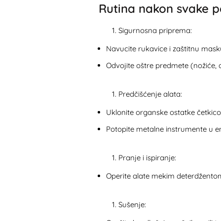
Rutina nakon svake p
Sigurnosna priprema:
Navucite rukavice i zaštitnu mas
Odvojite oštre predmete (nožiće, o
Predčišćenje alata:
Uklonite organske ostatke četki
Potopite metalne instrumente u 
Pranje i ispiranje:
Operite alate mekim deterdžentom, 
Sušenje: