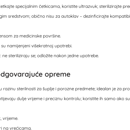
tkajte specijalnim četkicama, koristite ultrazvuk; sterilizirajte
e blagim sredstvom; obično nisu za autoklav – dezinficirajte kompat
cijensom za medicinske površine.
ako su namijenjeni višekratnoj upotrebi.
 ne steriliziraju se; odložite nakon jedne upotrebe.
r odgovarajuće opreme
 razinu sterilnosti za šuplje i porozne predmete; idealan je za pr
ahtijevaju dulje vrijeme i preciznu kontrolu; koristite ih samo ako s
, vrijeme.
ori na vrećicama.