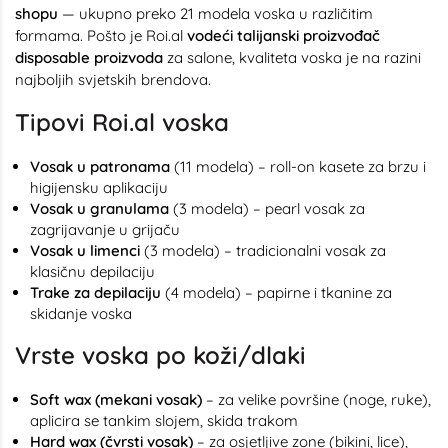
shopu
— ukupno preko 21 modela voska u različitim
formama. Pošto je Roi.al
vodeći talijanski proizvođač
disposable proizvoda
za salone, kvaliteta voska je na razini
najboljih svjetskih brendova.
Tipovi Roi.al voska
Vosak u patronama
(11 modela) – roll-on kasete za brzu i
higijensku aplikaciju
Vosak u granulama
(3 modela) – pearl vosak za
zagrijavanje u grijaču
Vosak u limenci
(3 modela) – tradicionalni vosak za
klasičnu depilaciju
Trake za depilaciju
(4 modela) – papirne i tkanine za
skidanje voska
Vrste voska po koži/dlaki
Soft wax (mekani vosak)
– za velike površine (noge, ruke),
aplicira se tankim slojem, skida trakom
Hard wax (čvrsti vosak)
– za osjetljive zone (bikini, lice),