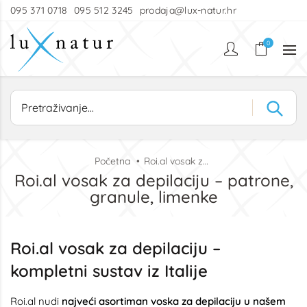
095 371 0718
095 512 3245
prodaja@lux-natur.hr
0
Početna
Roi.al vosak za depilaciju – patrone, granule, limenke
Roi.al vosak za depilaciju – patrone,
granule, limenke
Roi.al vosak za depilaciju –
kompletni sustav iz Italije
Roi.al nudi
najveći asortiman voska za depilaciju u našem