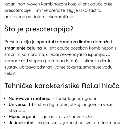
lagani non-woven kombinozoni koje klijent obuče prije
presoterapije ili limfne drenaže. Higijenska zaštita,
profesionalan dojam, ekonomičnost.
Što je presoterapija?
Presoterapija je
aparatni tretman za limfnu drenažu i
smanjenje celulita
. Klijent obuče poseban kombinezon s
zračnim komorama, uređaj sekvencijalno ispumpava
komore (od stopala prema bedrima) — stimulira limfni
sustav, ubrzava odstranjivanje toksina, smanjuje vodu i
celulit.
Tehničke karakteristike Roi.al hlača
Non-woven materijal
– tanki, lagani, ugodni
Universal fit
– stretchy materijal koji odgovara većini
klijenata
Hipoalergeni
– siguran za sve tipove kože
Jednokratni
– higijenska sigurnost na svakom tretmanu