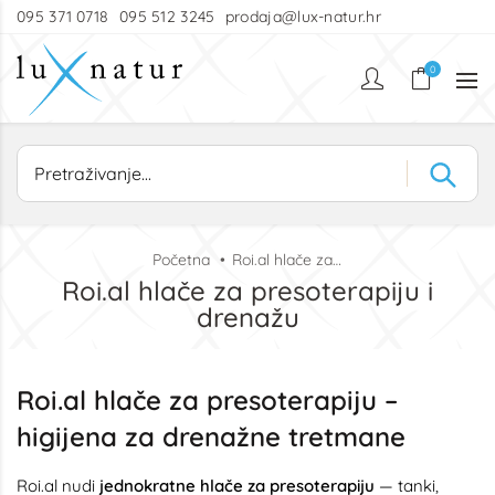
095 371 0718
095 512 3245
prodaja@lux-natur.hr
0
Početna
Roi.al hlače za presoterapiju i drenažu
Roi.al hlače za presoterapiju i
drenažu
Roi.al hlače za presoterapiju –
higijena za drenažne tretmane
Roi.al nudi
jednokratne hlače za presoterapiju
— tanki,