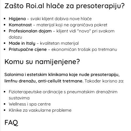
Zašto Roi.al hlače za presoterapiju?
Higijena
– svaki klijent dobiva nove hlače
Komotnost
– materijal koji ne ograničava pokret
Profesionalan dojam
– klijent vidi "novo" pri svakom
dolazu
Made in Italy
– kvalitetan materijal
Pristupačne cijene
– ekonomičan trošak po tretmanu
Komu su namijenjene?
Salonima i estetskim klinikama koje nude presoterapiju,
limfnu drenažu, anti-cellulit tretmane.
Također korisno za:
Fizioterapeutske ordinacije s pneumatskim drenažnim
sustavima
Wellness i spa centre
Klinike za vaskularne probleme
FAQ