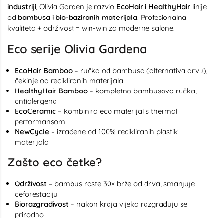
industriji
, Olivia Garden je razvio
EcoHair i HealthyHair
linije
od
bambusa i bio-baziranih materijala
. Profesionalna
kvaliteta + održivost = win-win za moderne salone.
Eco serije Olivia Gardena
EcoHair Bamboo
– ručka od bambusa (alternativa drvu),
čekinje od recikliranih materijala
HealthyHair Bamboo
– kompletno bambusova ručka,
antialergena
EcoCeramic
– kombinira eco materijal s thermal
performansom
NewCycle
– izrađene od 100% recikliranih plastik
materijala
Zašto eco četke?
Održivost
– bambus raste 30× brže od drva, smanjuje
deforestaciju
Biorazgradivost
– nakon kraja vijeka razgrađuju se
prirodno