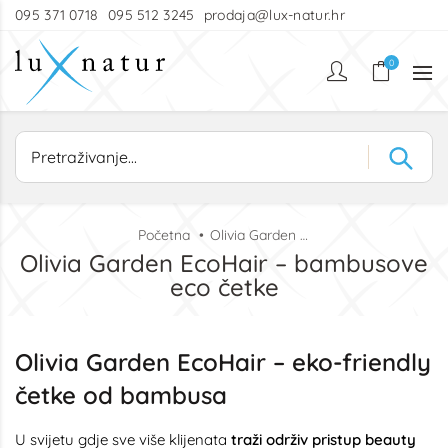
095 371 0718
095 512 3245
prodaja@lux-natur.hr
0
Početna
Olivia Garden EcoHair – bambusove eco četke
Olivia Garden EcoHair – bambusove
eco četke
Olivia Garden EcoHair – eko-friendly
četke od bambusa
U svijetu gdje sve više klijenata
traži održiv pristup beauty