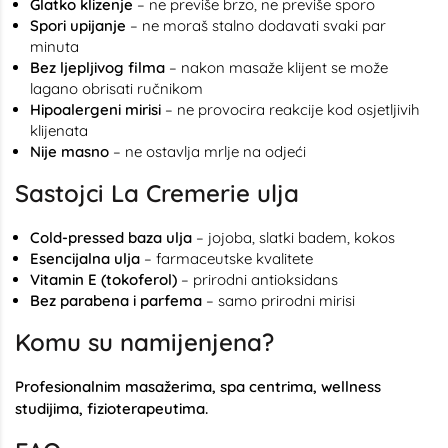
Glatko klizenje
– ne previše brzo, ne previše sporo
Spori upijanje
– ne moraš stalno dodavati svaki par
minuta
Bez ljepljivog filma
– nakon masaže klijent se može
lagano obrisati ručnikom
Hipoalergeni mirisi
– ne provocira reakcije kod osjetljivih
klijenata
Nije masno
– ne ostavlja mrlje na odjeći
Sastojci La Cremerie ulja
Cold-pressed baza ulja
– jojoba, slatki badem, kokos
Esencijalna ulja
– farmaceutske kvalitete
Vitamin E (tokoferol)
– prirodni antioksidans
Bez parabena i parfema
– samo prirodni mirisi
Komu su namijenjena?
Profesionalnim masažerima, spa centrima, wellness
studijima, fizioterapeutima.