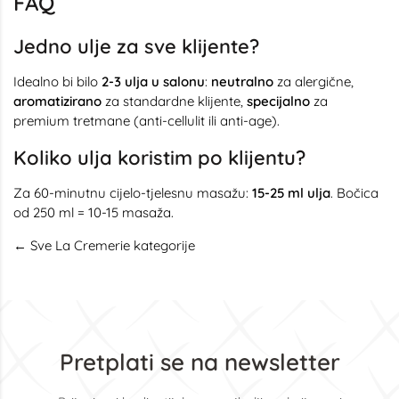
FAQ
Jedno ulje za sve klijente?
Idealno bi bilo
2-3 ulja u salonu
:
neutralno
za alergične,
aromatizirano
za standardne klijente,
specijalno
za
premium tretmane (anti-cellulit ili anti-age).
Koliko ulja koristim po klijentu?
Za 60-minutnu cijelo-tjelesnu masažu:
15-25 ml ulja
. Bočica
od 250 ml = 10-15 masaža.
← Sve La Cremerie kategorije
Pretplati se na newsletter