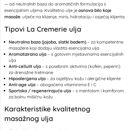
— od neutralnih baza do aromatičnih formulacija s
esencijalnim uljima. Kvalitetno ulje je
osnova bilo koje
masaže
: utječe na klizenje, miris, hidrataciju i osjećaj klijenta.
Tipovi La Cremerie ulja
Neutralna baza (jojoba, slatki badem)
– za kompetentne
masažere koji dodaju vlastita esencijalna ulja
Aromatizirana ulja
– s gotovim mješavinama esencijalnih
ulja
Anti-cellulit ulja
– s posebnim aktivima (kofein, peperin)
za drenažne tretmane
Hipoalergena ulja
– za osjetljivu kožu i alergične klijente
Anti-age ulja
– obogaćena vitaminima E i C
Sportska / regenerirajuća ulja
– s mentolom i kamforom
za bolnu mišićnu kožu
Karakteristike kvalitetnog
masažnog ulja