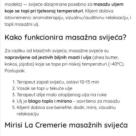
modela) — svijeće dizajnirane posebno za
masažu uljem
koje se topi pri tjelesnoj temperaturi
. Klijent dobiva
istovremeno: aromaterapiju, vizualnu/auditivnu relaksaciju, i
topli masažni ulj.
Kako funkcionira masažna svijeća?
Za razliku od klasičnih svijeća, masažne svijeće su
napravljene od jestivih biljnih masti i ulja
(shea butter,
kokos, jojoba) koje se tope pri niskoj temperaturi (~40°C).
Postupak:
Terapeut zapali svijeću, ostavi 10-15 min
Vosak se topi u tekuće ulje
Terapeut izlije malo otopljenog ulja na ruke
Ulj je
blago toplo i mirisno
– savršeno za masažu
Klijent dobiva sve benefite: dodir, miris, vizualnu
relaksaciju
Mirisi La Cremerie masažnih svijeća