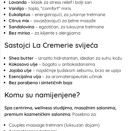
Lavanda
– klasik za stress relief i bolji san
Vanilija
– topla, "comfort" miris
Eukaliptus
– energizirajući, za jutarnje tretmane
Citrus mix
– osvježavajući za ljetne masaže
Sandalovina
– egzotičan, za luksuzne tretmane
Bez mirisa
– za klijente s alergijama
Sastojci La Cremerie svijeća
Shea butter
– izrazito hidratantan, idealan za suhu kožu
Kokosovo ulje
– bogato u antioksidansima
Jojoba ulje
– najsličnije ljudskom sebumu, brzo se upija
Esencijalna ulja
– za aromaterapeutski učinak
Bez parabena i sintetičnih boja
Komu su namijenjene?
Spa centrima, wellness studijima, masažnim salonima,
premium kozmetičkim salonima.
Posebno za:
Couples massage tretmani (luksuzan dojam)