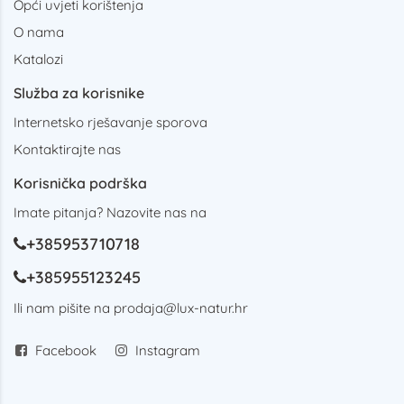
Opći uvjeti korištenja
O nama
Katalozi
Služba za korisnike
Internetsko rješavanje sporova
Kontaktirajte nas
Korisnička podrška
Imate pitanja? Nazovite nas na
+385953710718
+385955123245
Ili nam pišite na
prodaja@lux-natur.hr
Facebook
Instagram