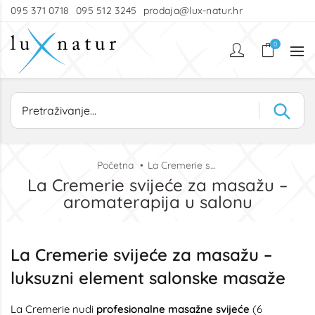
095 371 0718
095 512 3245
prodaja@lux-natur.hr
0
Početna
La Cremerie svijeće za masažu – aromaterapija u salonu
La Cremerie svijeće za masažu –
aromaterapija u salonu
La Cremerie svijeće za masažu –
luksuzni element salonske masaže
La Cremerie nudi
profesionalne masažne svijeće
(6