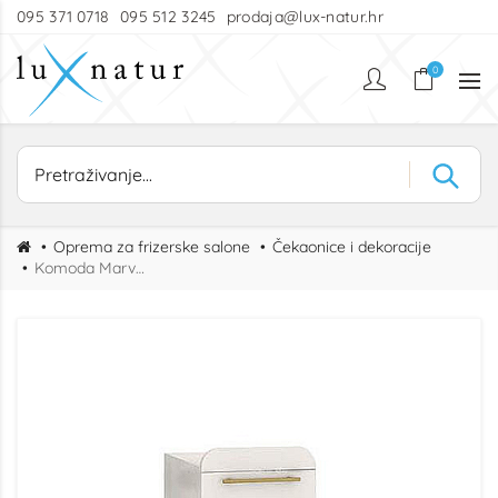
095 371 0718
095 512 3245
prodaja@lux-natur.hr
0
Oprema za frizerske salone
Čekaonice i dekoracije
Komoda Marvelous Cabinet