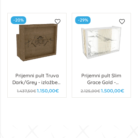
-20%
-29%
Prijemni pult Truva
Prijemni pult Slim
Dark/Grey - izložbeni
Grace Gold -
primjerak
izložbeni primjerak
1.150,00€
1.500,00€
1.437,50€
2.125,00€