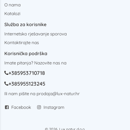
O nama
Katalozi
Služba za korisnike
Internetsko rješavanje sporova
Kontaktirajte nas
Korisnička podrška
Imate pitanja? Nazovite nas na
+385953710718
+385955123245
Ili nam pišite na
prodaja@lux-natur.hr
Facebook
Instagram
© 2026. Lux natur d.o.o.