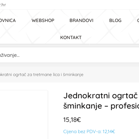
.hr
OVNICA
WEBSHOP
BRANDOVI
BLOG
KONTAKT
kratni ogrtač za tretmane lica i šminkanje
Jednokratni ogrtač 
šminkanje – profesio
15,18€
Cijena bez PDV-a:
12,14€