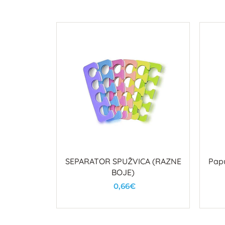
 20cm
SEPARATOR SPUŽVICA (RAZNE
Papu
BOJE)
0,66€
u
U košaricu