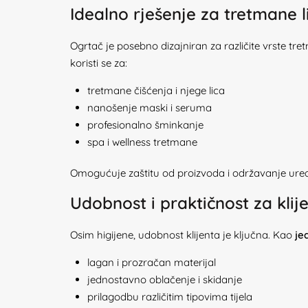
Idealno rješenje za tretmane l
Ogrtač je posebno dizajniran za različite vrste tr
koristi se za:
tretmane čišćenja i njege lica
nanošenje maski i seruma
profesionalno šminkanje
spa i wellness tretmane
Omogućuje zaštitu od proizvoda i održavanje ure
Udobnost i praktičnost za klij
Osim higijene, udobnost klijenta je ključna. Kao
je
lagan i prozračan materijal
jednostavno oblačenje i skidanje
prilagodbu različitim tipovima tijela