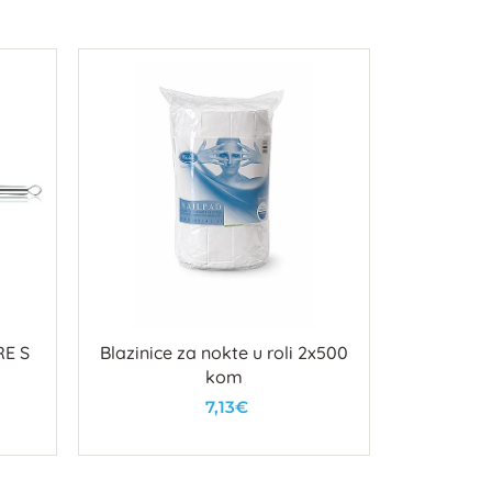
E S
Blazinice za nokte u roli 2x500
Nitrilne
kom
7,13€
U košaricu