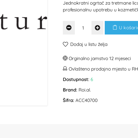
Jednokratni ogrtač za tretmane lic
profesionalnu upotrebu u kozmetič
U košari
Dodaj u listu želja
Orginalno jamstvo 12 mjeseci
Ovlašteno prodajno mjesto u R
Dostupnost:
6
Brand:
Roi.al.
Šifra:
ACC40700