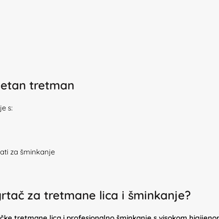
letan tretman
e s:
lati za šminkanje
rtač za tretmane lica i šminkanje?
ičke tretmane lica i profesionalno šminkanje s visokom higijen