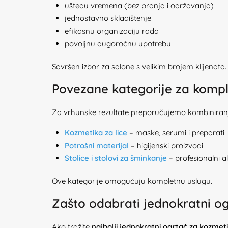
uštedu vremena (bez pranja i održavanja)
jednostavno skladištenje
efikasnu organizaciju rada
povoljnu dugoročnu upotrebu
Savršen izbor za salone s velikim brojem klijenata.
Povezane kategorije za komp
Za vrhunske rezultate preporučujemo kombiniranj
Kozmetika za lice
– maske, serumi i preparati
Potrošni materijal
– higijenski proizvodi
Stolice i stolovi za šminkanje
– profesionalni a
Ove kategorije omogućuju kompletnu uslugu.
Zašto odabrati jednokratni og
Ako tražite
najbolji jednokratni ogrtač za kozmet