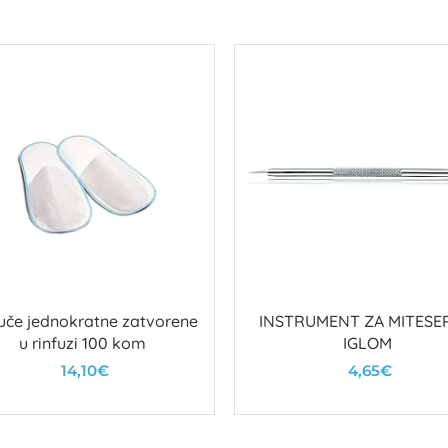
če jednokratne zatvorene
INSTRUMENT ZA MITESER
u rinfuzi 100 kom
IGLOM
14,10€
4,65€
U košaricu
U košaricu