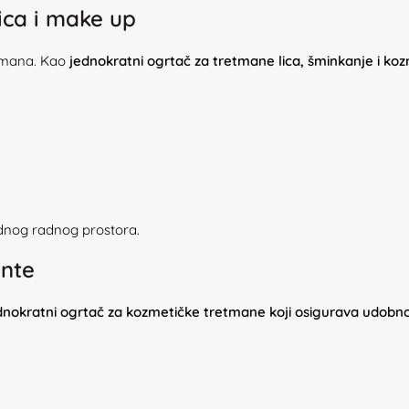
ica i make up
etmana. Kao
jednokratni ogrtač za tretmane lica, šminkanje i ko
dnog radnog prostora.
ente
dnokratni ogrtač za kozmetičke tretmane koji osigurava udobno