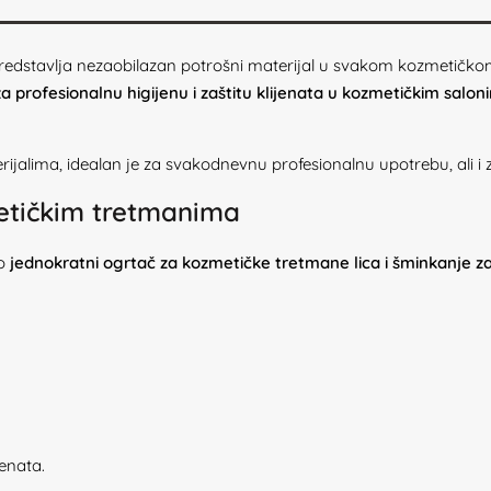
redstavlja nezaobilazan potrošni materijal u svakom kozmetičkom
a profesionalnu higijenu i zaštitu klijenata u kozmetičkim salon
rijalima, idealan je za svakodnevnu profesionalnu upotrebu, ali i 
metičkim tretmanima
ao
jednokratni ogrtač za kozmetičke tretmane lica i šminkanje za
m
enata.