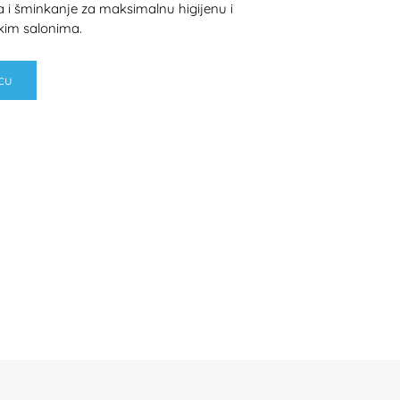
a i šminkanje za maksimalnu higijenu i
kim salonima.
cu
H