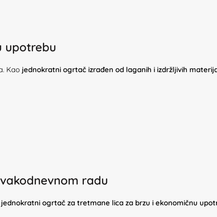
nu upotrebu
da. Kao
jednokratni ogrtač izrađen od laganih i izdržljivih mater
u svakodnevnom radu
o
jednokratni ogrtač za tretmane lica za brzu i ekonomičnu upo