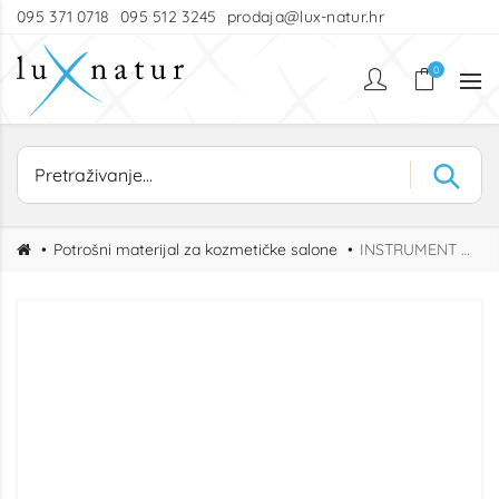
095 371 0718
095 512 3245
prodaja@lux-natur.hr
0
Potrošni materijal za kozmetičke salone
INSTRUMENT ZA MITESERE S IGLOM