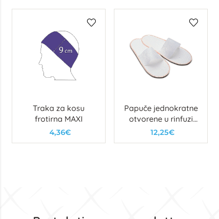
Traka za kosu
Papuče jednokratne
frotirna MAXI
otvorene u rinfuzi
100 kom
4,36€
12,25€