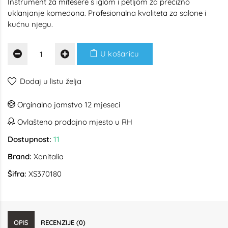
Instrument za mitesere s iglom i petljom za precizno
uklanjanje komedona. Profesionalna kvaliteta za salone i
kućnu njegu.
U košaricu
Dodaj u listu želja
Orginalno jamstvo 12 mjeseci
Ovlašteno prodajno mjesto u RH
Dostupnost:
11
Brand:
Xanitalia
Šifra:
XS370180
OPIS
RECENZIJE (0)