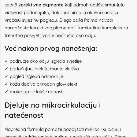
sadrži
korektivne pigmente
koji odmah optički smanjuju
vidljivost podočnjaka, dok iluminirajući aktivni sastojci
vraćaju svježinu pogledu. Diego dalla Palma navodi
narančaste korektivne pigmente i illuminating kompleks za
trenutno posvjetljivanje područja oko očiju.
Već nakon prvog nanošenja:
✓ područje oko očiju izgleda svjetlije
✓ podočnjaci djeluju manje vidljivo
✓ pogled izgleda odmornije
✓ koža dobiva prirodan glow efekt
✓ make-up se lakše nanosi
Djeluje na mikrocirkulaciju i
natečenost
Napredna formula pomaže poboljšati mikrocirkulaciju i
smanjiti zadržavanje tekućine u području oko očiju. Diego