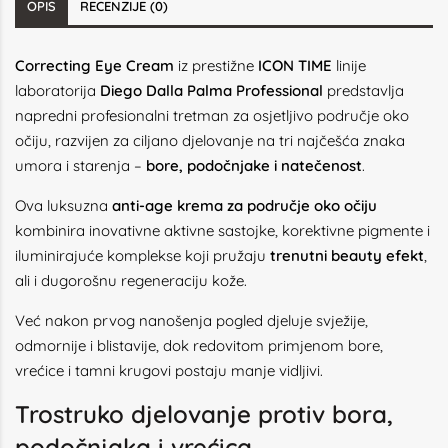
OPIS
RECENZIJE (0)
Correcting Eye Cream
iz prestižne
ICON TIME
linije
laboratorija
Diego Dalla Palma Professional
predstavlja
napredni profesionalni tretman za osjetljivo područje oko
očiju, razvijen za ciljano djelovanje na tri najčešća znaka
umora i starenja –
bore, podočnjake i natečenost
.
Ova luksuzna
anti-age krema za područje oko očiju
kombinira inovativne aktivne sastojke, korektivne pigmente i
iluminirajuće komplekse koji pružaju
trenutni beauty efekt
,
ali i dugorošnu regeneraciju kože.
Već nakon prvog nanošenja pogled djeluje svježije,
odmornije i blistavije, dok redovitom primjenom bore,
vrećice i tamni krugovi postaju manje vidljivi.
Trostruko djelovanje protiv bora,
podočnjaka i vrećica