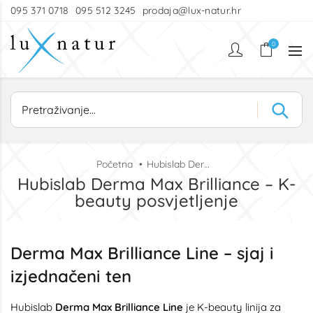
095 371 0718
095 512 3245
prodaja@lux-natur.hr
0
Početna
Hubislab Derma Max Brilliance – K-beauty posvjetljenje
Hubislab Derma Max Brilliance – K-
beauty posvjetljenje
Derma Max Brilliance Line – sjaj i
izjednačeni ten
Hubislab
Derma Max Brilliance Line
je K-beauty linija za