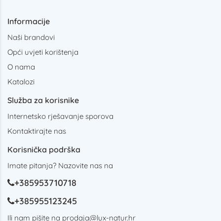
Informacije
Naši brandovi
Opći uvjeti korištenja
O nama
Katalozi
Služba za korisnike
Internetsko rješavanje sporova
Kontaktirajte nas
Korisnička podrška
Imate pitanja? Nazovite nas na
+385953710718
+385955123245
Ili nam pišite na
prodaja@lux-natur.hr