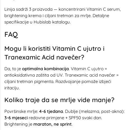
Linija sadrži 3 proizvoda — koncentrirani Vitamin C serum,
brightening krema i ciljani tretman za mrlje. Detaljne
specifikacije u
Hubislab katalogu
.
FAQ
Mogu li koristiti Vitamin C ujutro i
Tranexamic Acid navečer?
Da, to je
optimalna kombinacija
. Vitamin C ujutro =
antioksidativna zaštita od UV. Tranexamic acid navečer =
ciljani tretman pigmenta. Razdvajanje pomaže izbjeći
iritaciju.
Koliko traje da se mrlje vide manje?
Površinske mrlje:
4-6 tjedana
. Dublje (melazma, post-akna):
3-6 mjeseci
redovne primjene + SPF50 svaki dan.
Brightening je
maraton, ne sprint
.