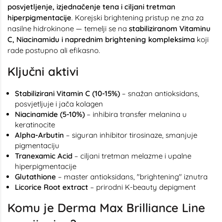
posvjetljenje, izjednačenje tena i ciljani tretman
hiperpigmentacije
. Korejski brightening pristup ne zna za
nasilne hidrokinone — temelji se na
stabiliziranom Vitaminu
C, Niacinamidu i naprednim brightening kompleksima
koji
rade postupno ali efikasno.
Ključni aktivi
Stabilizirani Vitamin C (10-15%)
– snažan antioksidans,
posvjetljuje i jača kolagen
Niacinamide (5-10%)
– inhibira transfer melanina u
keratinocite
Alpha-Arbutin
– siguran inhibitor tirosinaze, smanjuje
pigmentaciju
Tranexamic Acid
– ciljani tretman melazme i upalne
hiperpigmentacije
Glutathione
– master antioksidans, "brightening" iznutra
Licorice Root extract
– prirodni K-beauty depigment
Komu je Derma Max Brilliance Line