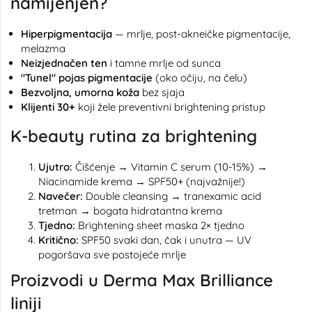
namijenjen?
Hiperpigmentacija
— mrlje, post-akneičke pigmentacije,
melazma
Neizjednačen ten
i tamne mrlje od sunca
"Tunel" pojas pigmentacije
(oko očiju, na čelu)
Bezvoljna, umorna koža
bez sjaja
Klijenti 30+
koji žele preventivni brightening pristup
K-beauty rutina za brightening
Ujutro:
Čišćenje → Vitamin C serum (10-15%) →
Niacinamide krema → SPF50+ (najvažnije!)
Navečer:
Double cleansing → tranexamic acid
tretman → bogata hidratantna krema
Tjedno:
Brightening sheet maska 2× tjedno
Kritično:
SPF50 svaki dan, čak i unutra — UV
pogoršava sve postojeće mrlje
Proizvodi u Derma Max Brilliance
liniji