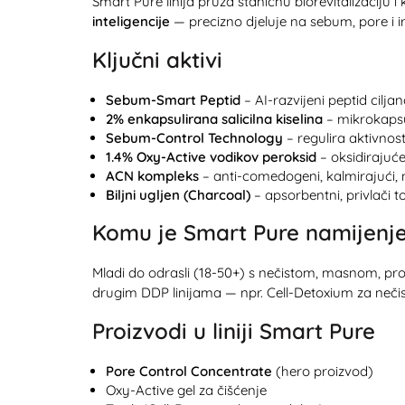
Smart Pure linija pruža staničnu biorevitalizaciju 
inteligencije
— precizno djeluje na sebum, pore i ir
Ključni aktivi
Sebum-Smart Peptid
– AI-razvijeni peptid ciljan
2% enkapsulirana salicilna kiselina
– mikrokapsu
Sebum-Control Technology
– regulira aktivnost 
1.4% Oxy-Active vodikov peroksid
– oksidirajuće
ACN kompleks
– anti-comedogeni, kalmirajući, 
Biljni ugljen (Charcoal)
– apsorbentni, privlači t
Komu je Smart Pure namijenj
Mladi do odrasli (18-50+) s nečistom, masnom, pro
drugim DDP linijama — npr.
Cell-Detoxium
za nečis
Proizvodi u liniji Smart Pure
Pore Control Concentrate
(hero proizvod)
Oxy-Active gel za čišćenje