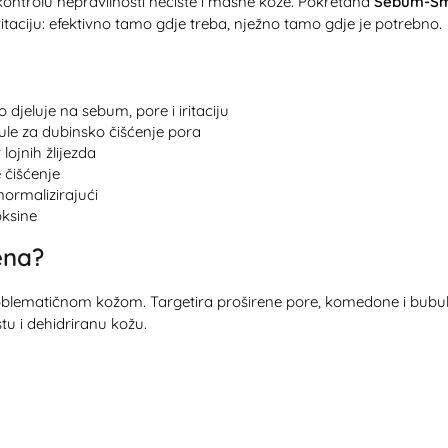
i kontrolu nepravilnosti nečiste i masne kože. Pokretana
Sebum-Sma
itaciju: efektivno tamo gdje treba, nježno tamo gdje je potrebno.
o djeluje na sebum, pore i iritaciju
le za dubinsko čišćenje pora
lojnih žlijezda
 čišćenje
normalizirajući
oksine
ena?
blematičnom kožom. Targetira proširene pore, komedone i bubuljice
tu i dehidriranu kožu.