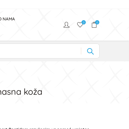
O NAMA
0
0
 masna koža