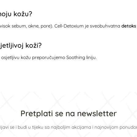
moju kožu?
visok sebum, akne, pore). Cell-Detoxium je sveobuhvatna
detoks 
etljivoj koži?
rlo osjetljivu kožu preporučujemo
Soothing
liniju.
Pretplati se na newsletter
ijavi se i budi u tijeku sa najboljim akcijama i najnovijom ponud