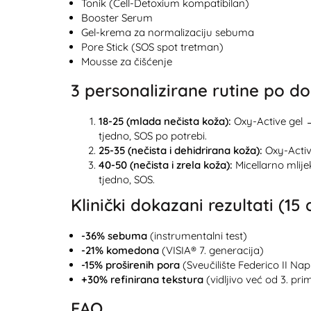
Tonik (Cell-Detoxium kompatibilan)
Booster Serum
Gel-krema za normalizaciju sebuma
Pore Stick (SOS spot tretman)
Mousse za čišćenje
3 personalizirane rutine po do
18-25 (mlada nečista koža):
Oxy-Active gel 
tjedno, SOS po potrebi.
25-35 (nečista i dehidrirana koža):
Oxy-Activ
40-50 (nečista i zrela koža):
Micellarno mlij
tjedno, SOS.
Klinički dokazani rezultati (15
-36% sebuma
(instrumentalni test)
-21% komedona
(VISIA® 7. generacija)
-15% proširenih pora
(Sveučilište Federico II Nap
+30% refinirana tekstura
(vidljivo već od 3. pri
FAQ