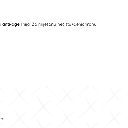
i anti-age
linija. Za miješanu nečistu+dehidriranu
om.