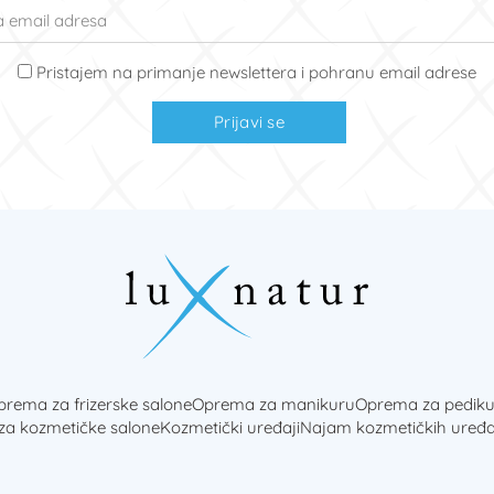
Pristajem na primanje newslettera i pohranu email adrese
Prijavi se
rema za frizerske salone
Oprema za manikuru
Oprema za pediku
 za kozmetičke salone
Kozmetički uređaji
Najam kozmetičkih uređa