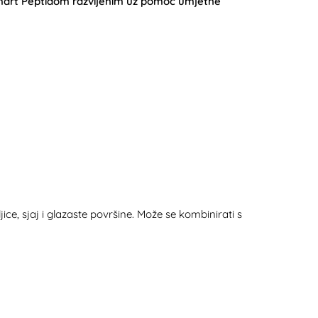
rt Peptidom razvijenim uz pomoć umjetne
, sjaj i glazaste površine. Može se kombinirati s