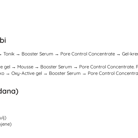
bi
→ Tonik → Booster Serum → Pore Control Concentrate → Gel-krema
e gel → Mousse → Booster Serum → Pore Control Concentrate. Plus
eko → Oxy-Active gel → Booster Serum → Pore Control Concentrate
 dana)
ulj)
mjene)