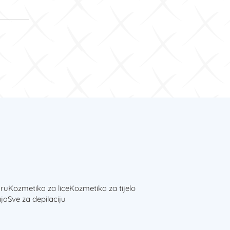
ru
Kozmetika za lice
Kozmetika za tijelo
ja
Sve za depilaciju