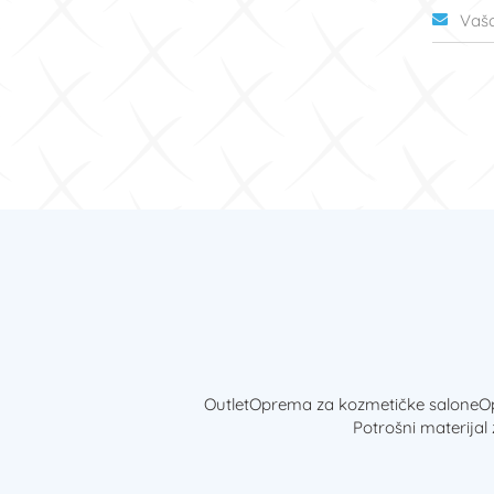
Outlet
Oprema za kozmetičke salone
Op
Potrošni materijal