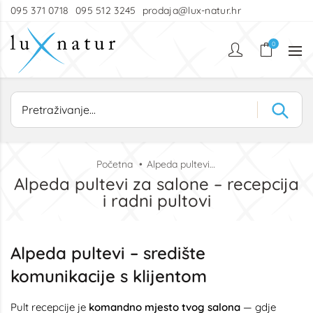
095 371 0718
095 512 3245
prodaja@lux-natur.hr
0
Početna
Alpeda pultevi za salone – recepcija i radni pultovi
Alpeda pultevi za salone – recepcija
i radni pultovi
Alpeda pultevi – središte
komunikacije s klijentom
Pult recepcije je
komandno mjesto tvog salona
— gdje