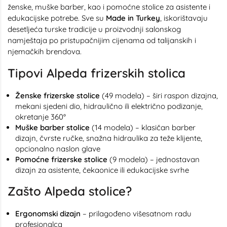
ženske, muške barber, kao i pomoćne stolice za asistente i
edukacijske potrebe. Sve su
Made in Turkey
, iskorištavaju
desetljeća turske tradicije u proizvodnji salonskog
namještaja po pristupačnijim cijenama od talijanskih i
njemačkih brendova.
Tipovi Alpeda frizerskih stolica
Ženske frizerske stolice
(49 modela) – širi raspon dizajna,
mekani sjedeni dio, hidraulično ili električno podizanje,
okretanje 360°
Muške barber stolice
(14 modela) – klasičan barber
dizajn, čvrste ručke, snažna hidraulika za teže klijente,
opcionalno naslon glave
Pomoćne frizerske stolice
(9 modela) – jednostavan
dizajn za asistente, čekaonice ili edukacijske svrhe
Zašto Alpeda stolice?
Ergonomski dizajn
– prilagođeno višesatnom radu
profesionalca