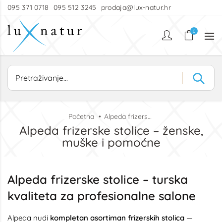
095 371 0718
095 512 3245
prodaja@lux-natur.hr
0
Početna
Alpeda frizerske stolice – ženske, muške i pomoćne
Alpeda frizerske stolice – ženske,
muške i pomoćne
Alpeda frizerske stolice – turska
kvaliteta za profesionalne salone
Alpeda nudi
kompletan asortiman frizerskih stolica
—