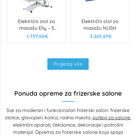
Električni stol za
Električni stol za
masažu Elly – 3
masažu NUSH
motora
1.737,50€
3.301,47€
Pogledaj više
Ponuda opreme za frizerske salone
Sve za moderan i funkcionalan frizerski salon: frizerske
stolice, glavoperi, kolica, radna mjesta,
pultevi za salone
,
električni aparati, čekaonice, dekoracije i potrošni
materijal. Oprema za frizerske salone koja spaja