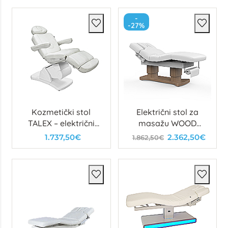
-
-27%
Kozmetički stol
Električni stol za
TALEX – električni
masažu WOOD
stol s 4 motora
LUXURY
1.737,50€
2.362,50€
1.862,50€