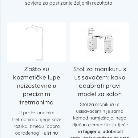
savjete za postizanje željenih rezultata.
Zašto su
Stol za manikuru s
kozmetičke lupe
usisavačem: kako
neizostavne u
odabrati pravi
preciznim
model za salon
tretmanima
Stol za manikuru s
usisavačem nije samo
U profesionalnim
komad namještaja, nego
tretmanima njege kože
ključan element koji utječe
razlika između “dobro
na
higijenu
,
udobnost
odrađenog” i
uistinu