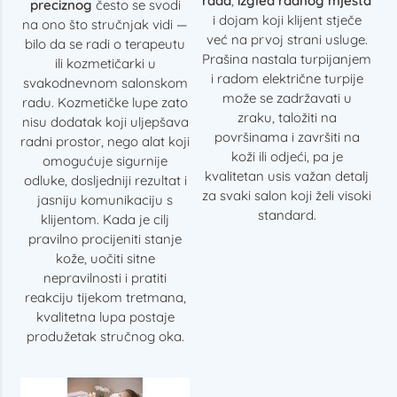
rada
,
izgled radnog mjesta
preciznog
često se svodi
i dojam koji klijent stječe
na ono što stručnjak vidi —
već na prvoj strani usluge.
bilo da se radi o terapeutu
Prašina nastala turpijanjem
ili kozmetičarki u
i radom električne turpije
svakodnevnom salonskom
može se zadržavati u
radu. Kozmetičke lupe zato
zraku, taložiti na
nisu dodatak koji uljepšava
površinama i završiti na
radni prostor, nego alat koji
koži ili odjeći, pa je
omogućuje sigurnije
kvalitetan usis važan detalj
odluke, dosljedniji rezultat i
za svaki salon koji želi visoki
jasniju komunikaciju s
standard.
klijentom. Kada je cilj
pravilno procijeniti stanje
kože, uočiti sitne
nepravilnosti i pratiti
reakciju tijekom tretmana,
kvalitetna lupa postaje
produžetak stručnog oka.