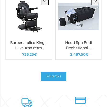
Barber stolica King –
Head Spa Podi
Luksuzna retro
Professional –
stolica s čeličnim
višenamjenski spa
736,25€
2.487,50€
okvirom i detaljima
stol s kadicom za
kosu i stopala
Svi artikli