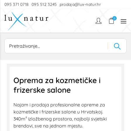
095 371 0718
095 512 3245
prodaja@lux-natur.hr
0
Oprema za kozmetičke i
frizerske salone
Najam i prodaja profesionalne opreme za
kozmetičke i frizerske salone u Hrvatskoj.
340m² izložbenog prostora, najbolji svjetski
brendovi, sve na jednom mjestu.