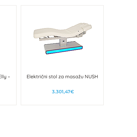
lly –
Električni stol za masažu NUSH
3.301,47€
Nedostupno