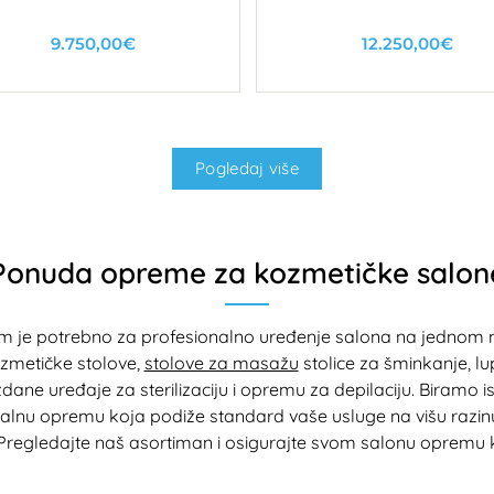
9.750,00€
12.250,00€
U košaricu
U košaricu
Pogledaj više
Ponuda opreme za kozmetičke salon
am je potrebno za profesionalno uređenje salona na jednom
zmetičke stolove,
stolove za masažu
stolice za šminkanje, lu
ane uređaje za sterilizaciju i opremu za depilaciju. Biramo isk
nalnu opremu koja podiže standard vaše usluge na višu razinu
. Pregledajte naš asortiman i osigurajte svom salonu opremu 