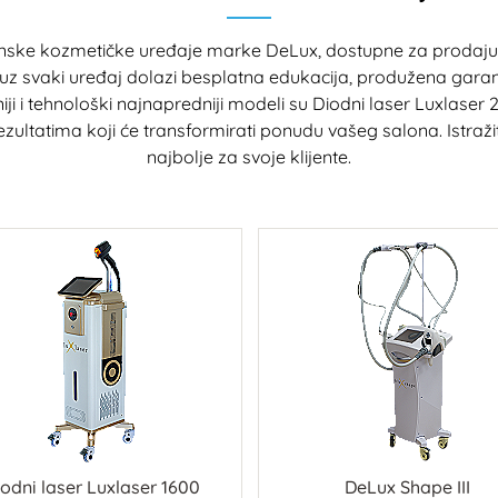
ske kozmetičke uređaje marke DeLux, dostupne za prodaju 
 uz svaki uređaj dolazi besplatna edukacija, produžena garanci
niji i tehnološki najnapredniji modeli su Diodni laser Luxlaser 2
 rezultatima koji će transformirati ponudu vašeg salona. Istraž
najbolje za svoje klijente.
odni laser Luxlaser 1600
DeLux Shape III