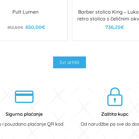
Pult Lumen
Barber stolica King – Luk
retro stolica s čeličnim ok
i detaljima
650,00€
736,25€
812,50€
U košaricu
Nedostupno
Svi artikli
Sigurno plaćanje
Zaštita kupc
o i pouzdano plaćanje QR kod
Od narudžbe pa sve do do