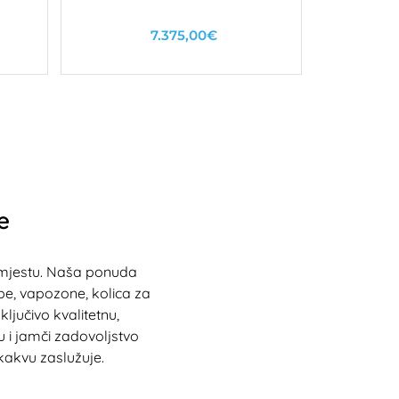
7.375,00€
Nedostupno
e
 mjestu. Naša ponuda
pe, vapozone, kolica za
ljučivo kvalitetnu,
 i jamči zadovoljstvo
kakvu zaslužuje.