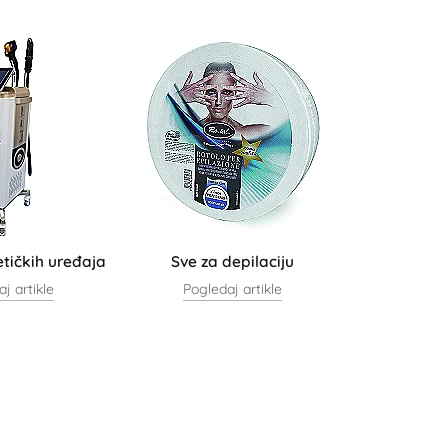
tičkih uređaja
Sve za depilaciju
j artikle
Pogledaj artikle