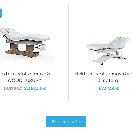
lektrični stol za masažu
Električni stol za masažu E
WOOD LUXURY
3 motora
2.362,50€
1.737,50€
1.862,50€
U košaricu
U košaricu
Pogledaj više