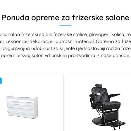
Ponuda opreme za frizerske salone
ionalan frizerski salon: frizerske stolice, glavoperi, kolica, 
rati, čekaonice, dekoracije i potrošni materijal. Oprema za fri
t, osiguravajući udobnost za klijente i jednostavniji rad za frize
opremite svoj salon vrhunskim proizvodima iz naše ponude.