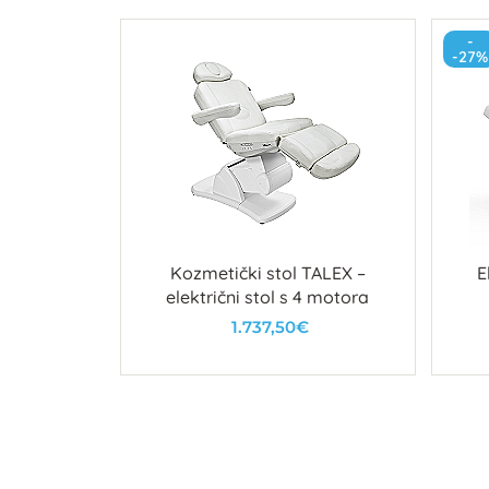
-
-27%
Kozmetički stol TALEX –
E
električni stol s 4 motora
1.737,50€
U košaricu