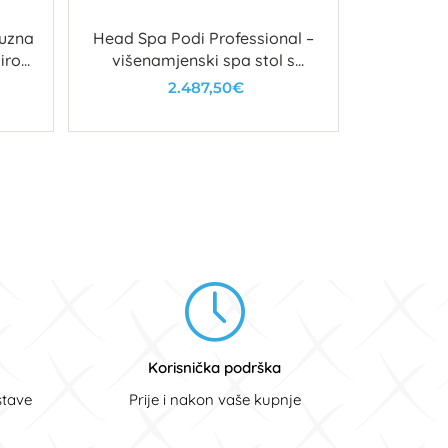
suzna
Head Spa Podi Professional –
virom
višenamjenski spa stol s
kadicom za kosu i stopala
2.487,50€
U košaricu
Korisnička podrška
stave
Prije i nakon vaše kupnje