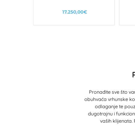
17.250,00€
U košaricu
Pronađite sve što v
obuhvaća vrhunske ko
odlaganje te pouzd
dugotrajnu i funkcio
vaših klijenata