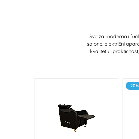
Sve za moderan i funkc
salone
, električni apa
kvalitetu i praktičnos
-20%