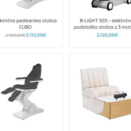
ektrična pedikerska stolica
B-LIGHT 503 – električ
CUBO
podološka stolica s 3 mot
LED rasvjetom i podesi
2.112,50€
2.125,00€
2.750,00€
naslonima
U košaricu
U košaricu