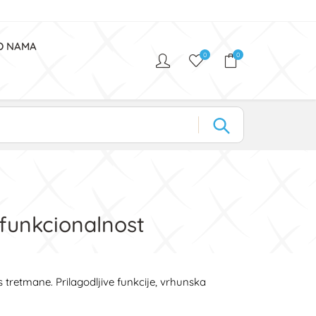
O NAMA
0
0
 funkcionalnost
ss tretmane. Prilagodljive funkcije, vrhunska