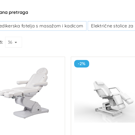
šana pretraga
edikerska fotelja s masažom i kadicom
Električne stolice za
i:
-2%