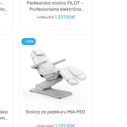
 –
Pedikerska stolica PILOT –
lica
Profesionalna električna
stolica s 3 motora
1.237,50€
1.086,25€
U košaricu
--12%
rska
Stolica za pedikuru MIA-PED
lom
1.737,50€
1.550,00€