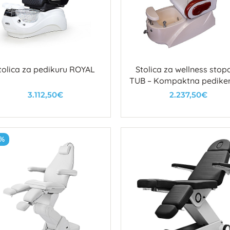
tolica za pedikuru ROYAL
Stolica za wellness stop
TUB – Kompaktna pedike
fotelja s modernim diza
3.112,50€
2.237,50€
U košaricu
U košaricu
3%