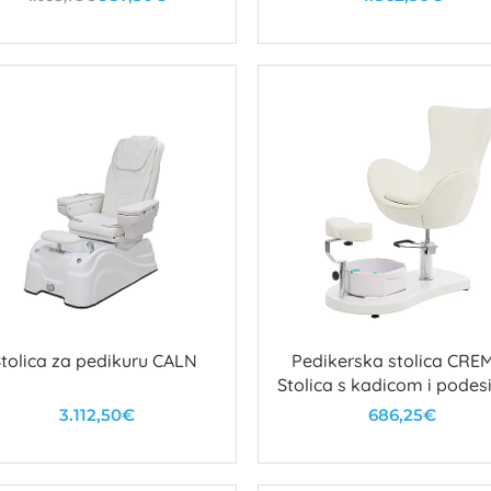
U košaricu
U košaricu
Stolica za pedikuru CALN
Pedikerska stolica CREM
Stolica s kadicom i podes
osloncem za noge
3.112,50€
686,25€
U košaricu
U košaricu