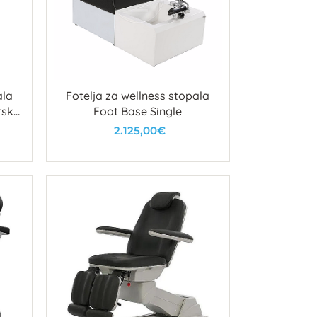
ala
Fotelja za wellness stopala
rska
Foot Base Single
jnom
2.125,00€
U košaricu