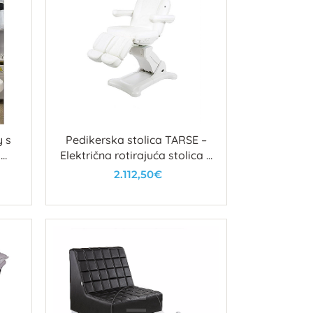
y s
Pedikerska stolica TARSE –
i
Električna rotirajuća stolica s
3 motora
2.112,50€
U košaricu