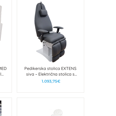
IMED
Pedikerska stolica EXTENS
l
siva – Električna stolica s
m
motorom i plinskim
1.093,75€
podešavanjem
U košaricu