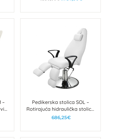
U košaricu
 –
Pedikerska stolica SOL –
ivim
Rotirajuća hidraulička stolica
s PU presvlakom
686,25€
U košaricu