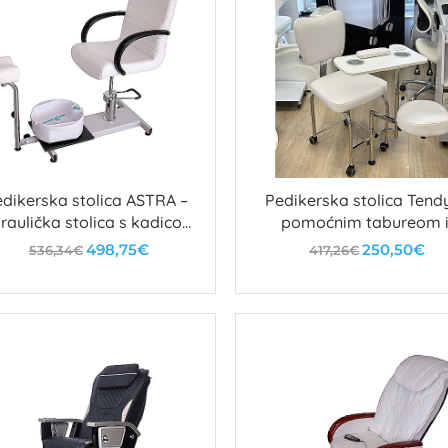
dikerska stolica ASTRA –
Pedikerska stolica Tend
raulička stolica s kadicom
pomoćnim tabureom 
i podesivim osloncem za
ladicama
498,75€
250,50€
536,34€
417,26€
stopala
U košaricu
U košaricu