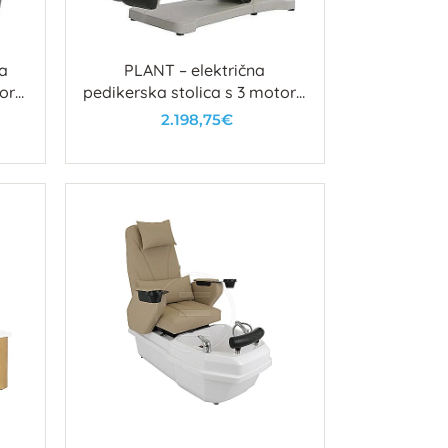
na
PLANT – električna
ora,
pedikerska stolica s 3 motora
vim
i PU presvlakom
2.198,75€
U košaricu