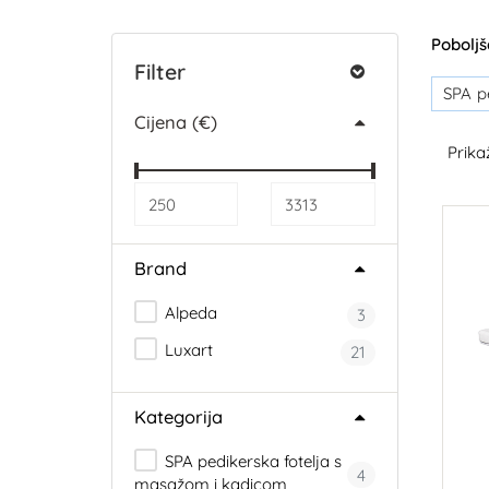
Pobolj
Filter
SPA p
Cijena (€)
Prikaž
Brand
Alpeda
3
Luxart
21
Kategorija
SPA pedikerska fotelja s
4
masažom i kadicom