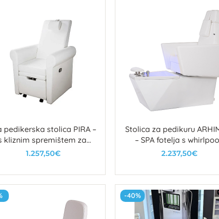
 pedikerska stolica PIRA –
Stolica za pedikuru ARH
s kliznim spremištem za
– SPA fotelja s whirlpoo
udu i podesivim osloncem
kadom, LED rasvjeto
1.257,50€
2.237,50€
za noge
U košaricu
U košaricu
%
-40%