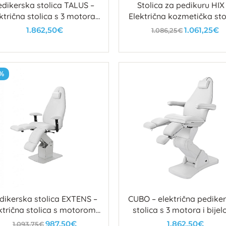
edikerska stolica TALUS –
Stolica za pedikuru HIX
ktrična stolica s 3 motora i
Električna kozmetička sto
bočnom rotacijom
za pedikerske salone
1.862,50€
1.061,25€
1.086,25€
U košaricu
U košaricu
%
dikerska stolica EXTENS –
CUBO – električna pedike
ktrična stolica s motorom i
stolica s 3 motora i bije
plinskim podešavanjem
PU presvlakom
987,50€
1.862,50€
1.093,75€