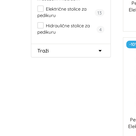
P
Električne stolice za
Ele
13
pedikuru
Hidraulične stolice za
4
pedikuru
-10
Traži
Pe
Ele