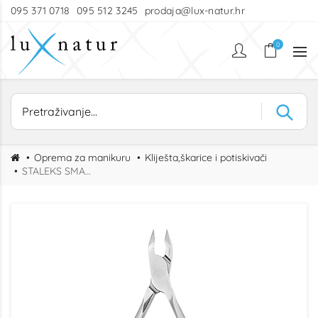
095 371 0718
095 512 3245
prodaja@lux-natur.hr
0
Oprema za manikuru
Kliješta,škarice i potiskivači
STALEKS SMART KLIJEŠTA ZA KOŽICU 10, 5mm