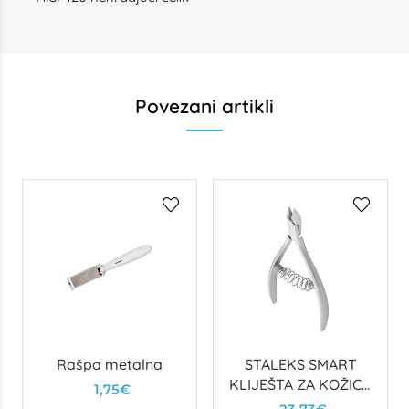
Povezani artikli
Rašpa metalna
STALEKS SMART
KLIJEŠTA ZA KOŽICU
1,75€
30, 7mm (OPRUGA)