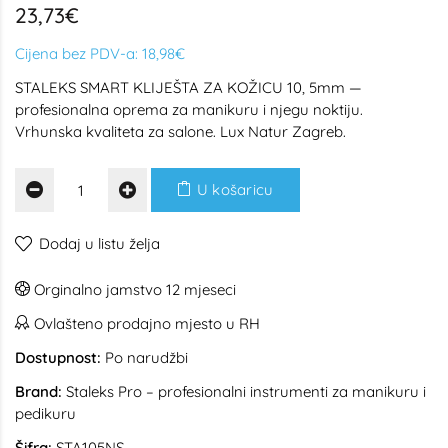
23,73€
Cijena bez PDV-a:
18,98€
STALEKS SMART KLIJEŠTA ZA KOŽICU 10, 5mm —
profesionalna oprema za manikuru i njegu noktiju.
Vrhunska kvaliteta za salone. Lux Natur Zagreb.
U košaricu
Dodaj u listu želja
Orginalno jamstvo 12 mjeseci
Ovlašteno prodajno mjesto u RH
Dostupnost:
Po narudžbi
Brand:
Staleks Pro – profesionalni instrumenti za manikuru i
pedikuru
Šifra:
STA105NS