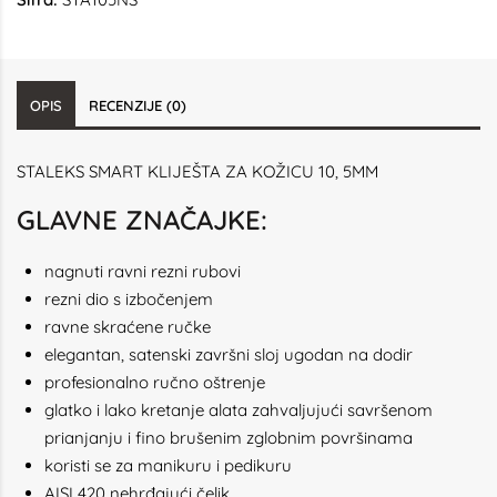
OPIS
RECENZIJE (0)
STALEKS SMART KLIJEŠTA ZA KOŽICU 10, 5MM
GLAVNE ZNAČAJKE:
nagnuti ravni rezni rubovi
rezni dio s izbočenjem
ravne skraćene ručke
elegantan, satenski završni sloj ugodan na dodir
profesionalno ručno oštrenje
glatko i lako kretanje alata zahvaljujući savršenom
prianjanju i fino brušenim zglobnim površinama
koristi se za manikuru i pedikuru
AISI 420 nehrđajući čelik