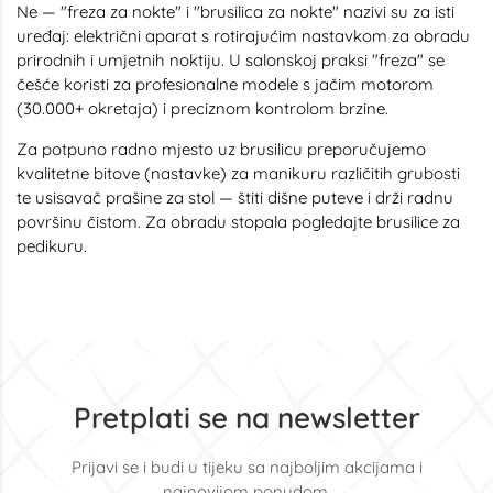
Ne — "freza za nokte" i "brusilica za nokte" nazivi su za isti
uređaj: električni aparat s rotirajućim nastavkom za obradu
prirodnih i umjetnih noktiju. U salonskoj praksi "freza" se
češće koristi za profesionalne modele s jačim motorom
(30.000+ okretaja) i preciznom kontrolom brzine.
Za potpuno radno mjesto uz brusilicu preporučujemo
kvalitetne
bitove (nastavke) za manikuru
različitih grubosti
te
usisavač prašine za stol
— štiti dišne puteve i drži radnu
površinu čistom. Za obradu stopala pogledajte
brusilice za
pedikuru
.
Pretplati se na newsletter
Prijavi se i budi u tijeku sa najboljim akcijama i
najnovijom ponudom.