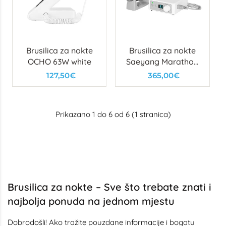
Brusilica za nokte
Brusilica za nokte
OCHO 63W white
Saeyang Marathon
mini white
127,50€
365,00€
Prikazano 1 do 6 od 6 (1 stranica)
Brusilica za nokte – Sve što trebate znati i
najbolja ponuda na jednom mjestu
Dobrodošli! Ako tražite pouzdane informacije i bogatu