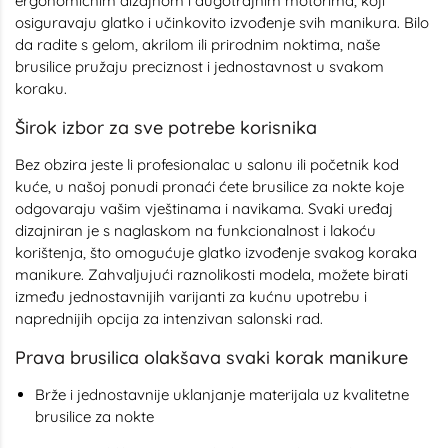
ergonomičnim dizajnom i dugotrajnim motorima, koji
osiguravaju glatko i učinkovito izvođenje svih manikura. Bilo
da radite s gelom, akrilom ili prirodnim noktima, naše
brusilice pružaju preciznost i jednostavnost u svakom
koraku.
Širok izbor za sve potrebe korisnika
Bez obzira jeste li profesionalac u salonu ili početnik kod
kuće, u našoj ponudi pronaći ćete brusilice za nokte koje
odgovaraju vašim vještinama i navikama. Svaki uređaj
dizajniran je s naglaskom na funkcionalnost i lakoću
korištenja, što omogućuje glatko izvođenje svakog koraka
manikure. Zahvaljujući raznolikosti modela, možete birati
između jednostavnijih varijanti za kućnu upotrebu i
naprednijih opcija za intenzivan salonski rad.
Prava brusilica olakšava svaki korak manikure
Brže i jednostavnije uklanjanje materijala uz kvalitetne
brusilice za nokte