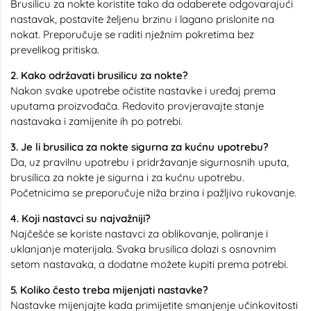
Brusilicu za nokte koristite tako da odaberete odgovarajući
nastavak, postavite željenu brzinu i lagano prislonite na
nokat. Preporučuje se raditi nježnim pokretima bez
prevelikog pritiska.
2. Kako održavati brusilicu za nokte?
Nakon svake upotrebe očistite nastavke i uređaj prema
uputama proizvođača. Redovito provjeravajte stanje
nastavaka i zamijenite ih po potrebi.
3. Je li brusilica za nokte sigurna za kućnu upotrebu?
Da, uz pravilnu upotrebu i pridržavanje sigurnosnih uputa,
brusilica za nokte je sigurna i za kućnu upotrebu.
Početnicima se preporučuje niža brzina i pažljivo rukovanje.
4. Koji nastavci su najvažniji?
Najčešće se koriste nastavci za oblikovanje, poliranje i
uklanjanje materijala. Svaka brusilica dolazi s osnovnim
setom nastavaka, a dodatne možete kupiti prema potrebi.
5. Koliko često treba mijenjati nastavke?
Nastavke mijenjajte kada primijetite smanjenje učinkovitosti