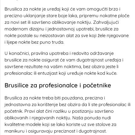
Brusilica za nokte je uređaj koji će vam omogućiti brzo i
precizno uklanjanje stare boje laka, pripremu nokatne ploče
za novi set ili savršeno oblikovanje noktiju. Zahvaljujući
modernom dizajnu i jednostavnoj upotrebi, brusilice za
nokte postale su neizostavan alat za sve koji žele njegovane
i lijepe nokte bez puno truda.
U konačnici, pravilna upotreba i redovito održavanje
brusilice za nokte osigurat će vam dugotrajnost uređaja i
savršene rezultate na vašim noktima, bez obzira jeste li
profesionalac ili entuzijast koji uređuje nokte kod kuće.
Brusilice za profesionalce i početnike
Brusilica za nokte treba biti pouzdana, precizna i
jednostavna za korištenje bez obzira da li ste profesionalac ili
početnik. Pravi alat čini razliku u postizanju savršeno
oblikovanih i njegovanih noktiju. Naša ponuda nudi
kvalitetne modele koji se lako koriste uz sve stolove za
manikuru i osiguravaju preciznost i dugotrajnost.