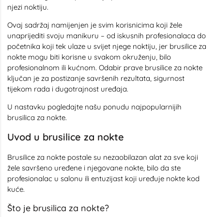
njezi noktiju.
Ovaj sadržaj namijenjen je svim korisnicima koji žele
unaprijediti svoju manikuru – od iskusnih profesionalaca do
početnika koji tek ulaze u svijet njege noktiju, jer brusilice za
nokte mogu biti korisne u svakom okruženju, bilo
profesionalnom ili kućnom. Odabir prave brusilice za nokte
ključan je za postizanje savršenih rezultata, sigurnost
tijekom rada i dugotrajnost uređaja.
U nastavku pogledajte našu ponudu najpopularnijih
brusilica za nokte.
Uvod u brusilice za nokte
Brusilice za nokte postale su nezaobilazan alat za sve koji
žele savršeno uređene i njegovane nokte, bilo da ste
profesionalac u salonu ili entuzijast koji uređuje nokte kod
kuće.
Što je brusilica za nokte?