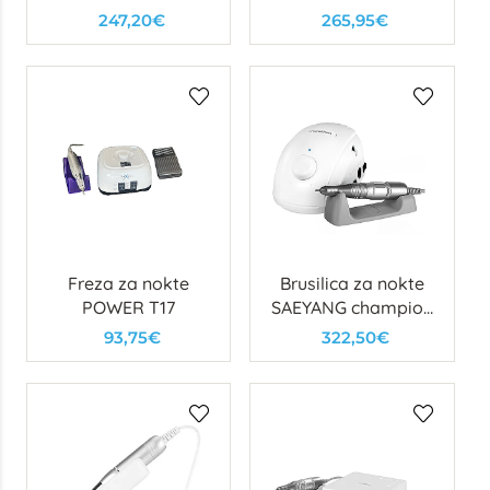
247,20€
265,95€
Freza za nokte
Brusilica za nokte
POWER T17
SAEYANG champion
white
93,75€
322,50€