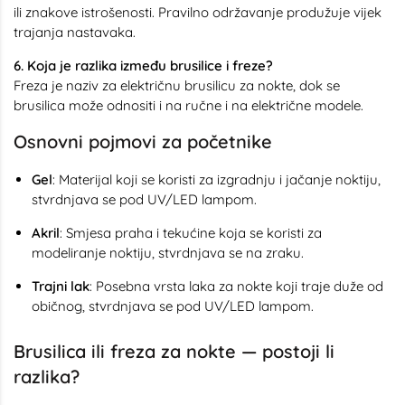
ili znakove istrošenosti. Pravilno održavanje produžuje vijek
trajanja nastavaka.
6. Koja je razlika između brusilice i freze?
Freza je naziv za električnu brusilicu za nokte, dok se
brusilica može odnositi i na ručne i na električne modele.
Osnovni pojmovi za početnike
Gel
: Materijal koji se koristi za izgradnju i jačanje noktiju,
stvrdnjava se pod UV/LED lampom.
Akril
: Smjesa praha i tekućine koja se koristi za
modeliranje noktiju, stvrdnjava se na zraku.
Trajni lak
: Posebna vrsta laka za nokte koji traje duže od
običnog, stvrdnjava se pod UV/LED lampom.
Brusilica ili freza za nokte — postoji li
razlika?