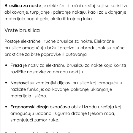
Brusilica za nokte
je električni ili ručni uređaj koji se koristi za
oblikovanje, turpijanje i poliranje noktiju, kao i za uklanjanje
materijala poput gela, akrila ili trajnog laka.
Vrste brusilica
Postoje električne i ručne brusilice za nokte. Električne
brusilice omogućuju bržu i precizniju obradu, dok su ručne
praktične za brze popravke ili putovanja.
Freza
je naziv za električnu brusilicu za nokte koja koristi
različite nastavke za obradu noktiju.
Nastavci
su zamjenjivi dijelovi brusilice koji omogućuju
različite funkcije: oblikovanje, poliranje, uklanjanje
materijala i slično.
Ergonomski dizajn
označava oblik i izradu uređaja koji
omogućuju udobno i sigurno držanje tijekom rada,
smanjujući zamor ruke.