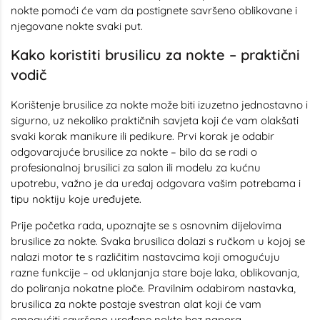
nokte pomoći će vam da postignete savršeno oblikovane i
njegovane nokte svaki put.
Kako koristiti brusilicu za nokte – praktični
vodič
Korištenje brusilice za nokte može biti izuzetno jednostavno i
sigurno, uz nekoliko praktičnih savjeta koji će vam olakšati
svaki korak manikure ili pedikure. Prvi korak je odabir
odgovarajuće brusilice za nokte – bilo da se radi o
profesionalnoj brusilici za salon ili modelu za kućnu
upotrebu, važno je da uređaj odgovara vašim potrebama i
tipu noktiju koje uređujete.
Prije početka rada, upoznajte se s osnovnim dijelovima
brusilice za nokte. Svaka brusilica dolazi s ručkom u kojoj se
nalazi motor te s različitim nastavcima koji omogućuju
razne funkcije – od uklanjanja stare boje laka, oblikovanja,
do poliranja nokatne ploče. Pravilnim odabirom nastavka,
brusilica za nokte postaje svestran alat koji će vam
omogućiti savršeno uređene nokte bez napora.