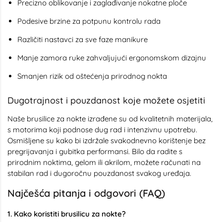
Precizno oblikovanje i zaglađivanje nokatne ploče
Podesive brzine za potpunu kontrolu rada
Različiti nastavci za sve faze manikure
Manje zamora ruke zahvaljujući ergonomskom dizajnu
Smanjen rizik od oštećenja prirodnog nokta
Dugotrajnost i pouzdanost koje možete osjetiti
Naše brusilice za nokte izrađene su od kvalitetnih materijala,
s motorima koji podnose dug rad i intenzivnu upotrebu.
Osmišljene su kako bi izdržale svakodnevno korištenje bez
pregrijavanja i gubitka performansi. Bilo da radite s
prirodnim noktima, gelom ili akrilom, možete računati na
stabilan rad i dugoročnu pouzdanost svakog uređaja.
Najčešća pitanja i odgovori (FAQ)
1. Kako koristiti brusilicu za nokte?