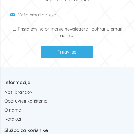
Pristajem na primanje newslettera i pohranu email
adrese
Prijavi se
Informacije
Naši brandovi
Opći uvjeti korištenja
O nama
Katalozi
Služba za korisnike