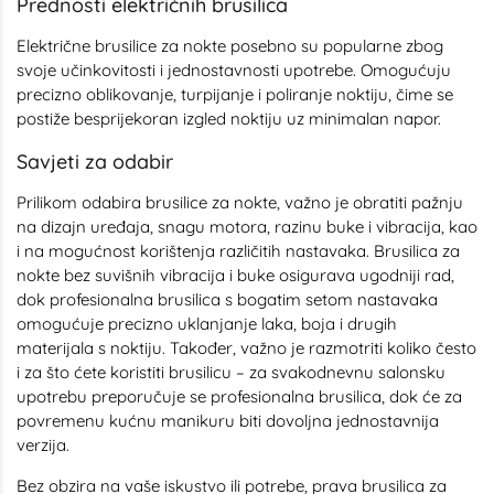
Prednosti električnih brusilica
Električne brusilice za nokte posebno su popularne zbog
svoje učinkovitosti i jednostavnosti upotrebe. Omogućuju
precizno oblikovanje, turpijanje i poliranje noktiju, čime se
postiže besprijekoran izgled noktiju uz minimalan napor.
Savjeti za odabir
Prilikom odabira brusilice za nokte, važno je obratiti pažnju
na dizajn uređaja, snagu motora, razinu buke i vibracija, kao
i na mogućnost korištenja različitih nastavaka. Brusilica za
nokte bez suvišnih vibracija i buke osigurava ugodniji rad,
dok profesionalna brusilica s bogatim setom nastavaka
omogućuje precizno uklanjanje laka, boja i drugih
materijala s noktiju. Također, važno je razmotriti koliko često
i za što ćete koristiti brusilicu – za svakodnevnu salonsku
upotrebu preporučuje se profesionalna brusilica, dok će za
povremenu kućnu manikuru biti dovoljna jednostavnija
verzija.
Bez obzira na vaše iskustvo ili potrebe, prava brusilica za