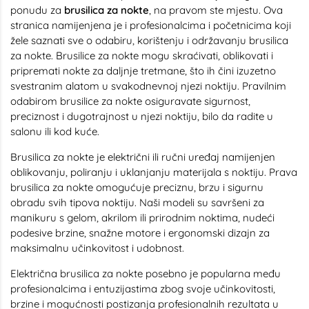
ponudu za
brusilica za nokte
, na pravom ste mjestu. Ova
stranica namijenjena je i profesionalcima i početnicima koji
žele saznati sve o odabiru, korištenju i održavanju brusilica
za nokte. Brusilice za nokte mogu skraćivati, oblikovati i
pripremati nokte za daljnje tretmane, što ih čini izuzetno
svestranim alatom u svakodnevnoj njezi noktiju. Pravilnim
odabirom brusilice za nokte osiguravate sigurnost,
preciznost i dugotrajnost u njezi noktiju, bilo da radite u
salonu ili kod kuće.
Brusilica za nokte je električni ili ručni uređaj namijenjen
oblikovanju, poliranju i uklanjanju materijala s noktiju. Prava
brusilica za nokte omogućuje preciznu, brzu i sigurnu
obradu svih tipova noktiju. Naši modeli su savršeni za
manikuru s gelom, akrilom ili prirodnim noktima, nudeći
podesive brzine, snažne motore i ergonomski dizajn za
maksimalnu učinkovitost i udobnost.
Električna brusilica za nokte posebno je popularna među
profesionalcima i entuzijastima zbog svoje učinkovitosti,
brzine i mogućnosti postizanja profesionalnih rezultata u