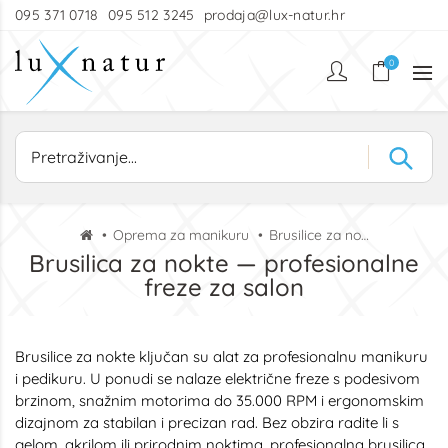
095 371 0718
095 512 3245
prodaja@lux-natur.hr
0
Oprema za manikuru
Brusilice za nokte
Brusilica za nokte — profesionalne
freze za salon
Brusilice za nokte ključan su alat za profesionalnu manikuru
i pedikuru. U ponudi se nalaze električne freze s podesivom
brzinom, snažnim motorima do 35.000 RPM i ergonomskim
dizajnom za stabilan i precizan rad. Bez obzira radite li s
gelom, akrilom ili prirodnim noktima, profesionalna brusilica