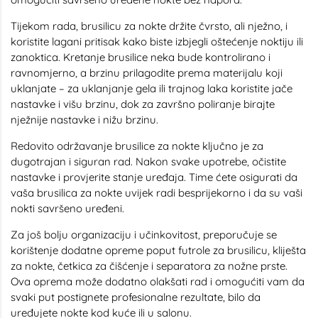
Tijekom rada, brusilicu za nokte držite čvrsto, ali nježno, i
koristite lagani pritisak kako biste izbjegli oštećenje noktiju ili
zanoktica. Kretanje brusilice neka bude kontrolirano i
ravnomjerno, a brzinu prilagodite prema materijalu koji
uklanjate – za uklanjanje gela ili trajnog laka koristite jače
nastavke i višu brzinu, dok za završno poliranje birajte
nježnije nastavke i nižu brzinu.
Redovito održavanje brusilice za nokte ključno je za
dugotrajan i siguran rad. Nakon svake upotrebe, očistite
nastavke i provjerite stanje uređaja. Time ćete osigurati da
vaša brusilica za nokte uvijek radi besprijekorno i da su vaši
nokti savršeno uređeni.
Za još bolju organizaciju i učinkovitost, preporučuje se
korištenje dodatne opreme poput futrole za brusilicu, kliješta
za nokte, četkica za čišćenje i separatora za nožne prste.
Ova oprema može dodatno olakšati rad i omogućiti vam da
svaki put postignete profesionalne rezultate, bilo da
uređujete nokte kod kuće ili u salonu.