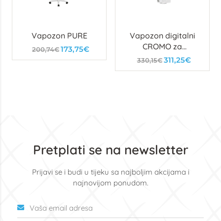
Vapozon PURE
Vapozon digitalni
CROMO za
173,75€
200,74€
kozmetički stup
311,25€
330,15€
Pretplati se na newsletter
Prijavi se i budi u tijeku sa najboljim akcijama i
najnovijom ponudom.