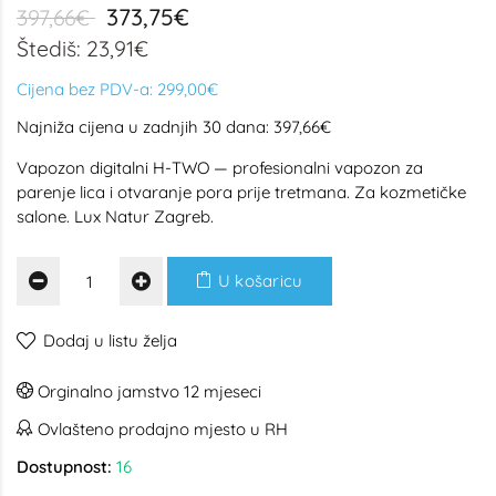
373,75€
397,66€
Štediš: 23,91€
Cijena bez PDV-a:
299,00€
Najniža cijena u zadnjih 30 dana: 397,66€
Vapozon digitalni H-TWO — profesionalni vapozon za
parenje lica i otvaranje pora prije tretmana. Za kozmetičke
salone. Lux Natur Zagreb.
U košaricu
Dodaj u listu želja
Orginalno jamstvo 12 mjeseci
Ovlašteno prodajno mjesto u RH
Dostupnost:
16