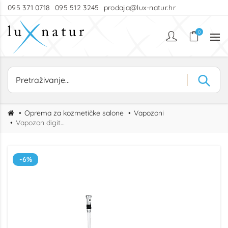
095 371 0718
095 512 3245
prodaja@lux-natur.hr
0
Oprema za kozmetičke salone
Vapozoni
Vapozon digitalni H-TWO
-6%