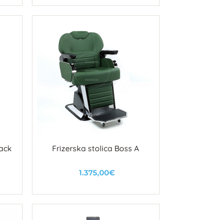
U košaricu
lack
Frizerska stolica Boss A
1.375,00€
U košaricu