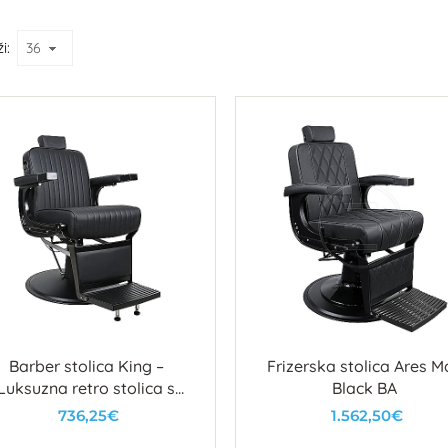
i:
Barber stolica King –
Frizerska stolica Ares M
Luksuzna retro stolica s
Black BA
ličnim okvirom i detaljima
736,25€
1.562,50€