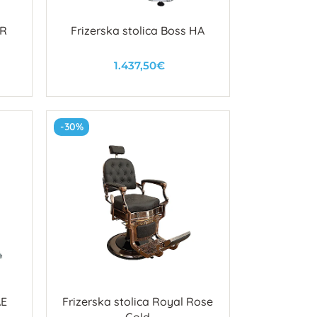
AR
Frizerska stolica Boss HA
1.437,50€
U košaricu
-30%
AE
Frizerska stolica Royal Rose