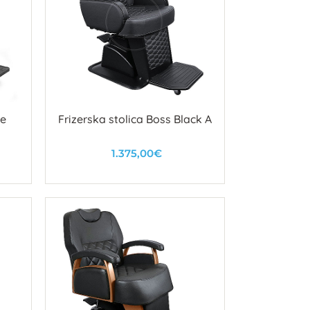
le
Frizerska stolica Boss Black A
1.375,00€
U košaricu