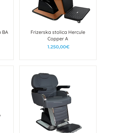
n BA
Frizerska stolica Hercule
Copper A
1.250,00€
U košaricu