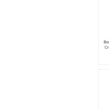
Ba
Cr