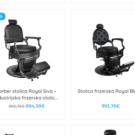
U košaricu
U košaricu
%
arber stolica Royal Siva –
Stolica frizerska Royal B
dustrijska frizerska stolica
d sivog čelika i crne eko
894,38€
993,76€
993,75€
kože
U košaricu
U košaricu