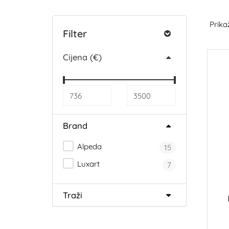
Prikaž
Filter
Cijena (€)
Brand
Alpeda
15
Luxart
7
Traži
če