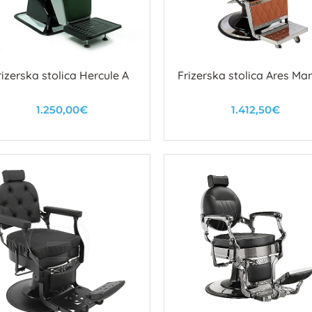
rizerska stolica Hercule A
Frizerska stolica Ares Ma
1.250,00€
1.412,50€
U košaricu
U košaricu