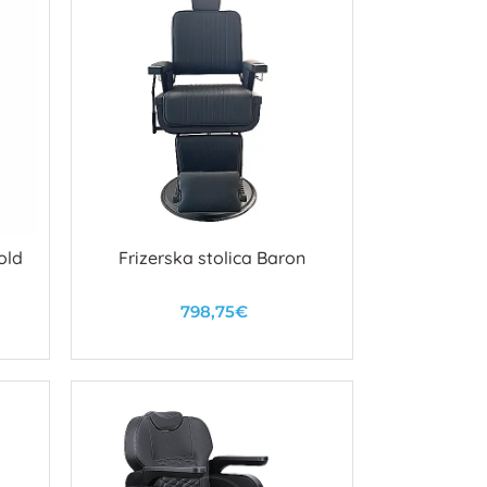
old
Frizerska stolica Baron
798,75€
U košaricu