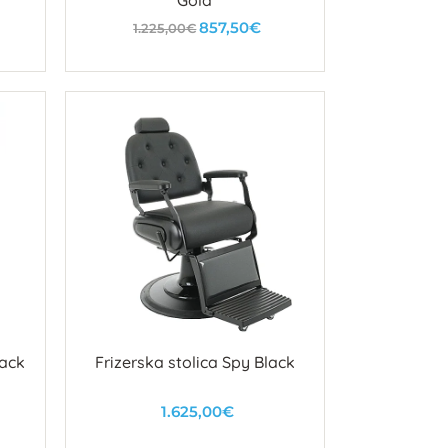
Gold
857,50€
1.225,00€
U košaricu
lack
Frizerska stolica Spy Black
1.625,00€