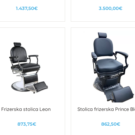
1.437,50€
3.500,00€
U košaricu
U košaricu
Frizerska stolica Leon
Stolica frizerska Prince B
873,75€
862,50€