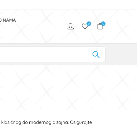
O NAMA
0
0
od klasičnog do modernog dizajna. Osigurajte