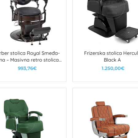
rber stolica Royal Smeđa-
Frizerska stolica Hercu
na – Masivna retro stolica
Black A
za brijačnice
993,76€
1.250,00€
U košaricu
U košaricu