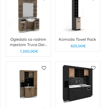
Ogledalo sa radnim
Komoda Towel Rack
mjestom Truva Dark
625,00€
Man
1.250,00€