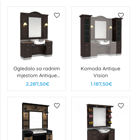
Ogledalo sa radnim
Komoda Antique
mjestom Antique
Vision
Man
2.287,50€
1.187,50€