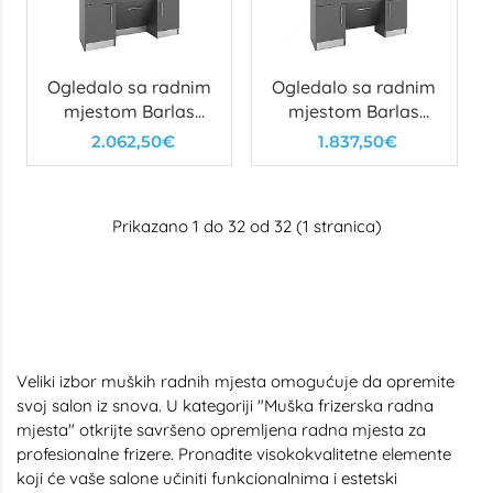
Ogledalo sa radnim
Ogledalo sa radnim
mjestom Barlas
mjestom Barlas
Basic
Basic Wob
2.062,50€
1.837,50€
Prikazano 1 do 32 od 32 (1 stranica)
Veliki izbor muških radnih mjesta omogućuje da opremite
svoj salon iz snova. U kategoriji "Muška frizerska radna
mjesta" otkrijte savršeno opremljena radna mjesta za
profesionalne frizere. Pronađite visokokvalitetne elemente
koji će vaše salone učiniti funkcionalnima i estetski