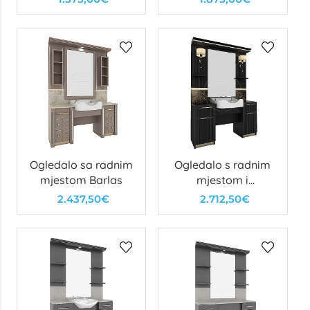
Wls
Ogledalo sa radnim
Ogledalo s radnim
mjestom Barlas
mjestom i
umivaonikom
2.437,50€
2.712,50€
Chaplin