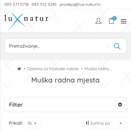
095 371 0718
095 512 3245
prodaja@lux-natur.hr
0
Oprema za frizerske salone
Muška radna mjesta
Muška radna mjesta
Filter
Prikaži: