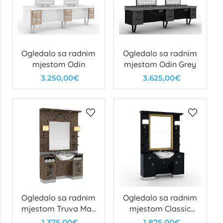
Ogledalo sa radnim
Ogledalo sa radnim
mjestom Odin
mjestom Odin Grey
3.250,00€
3.625,00€
Ogledalo sa radnim
Ogledalo sa radnim
mjestom Truva Man
mjestom Classic
Light/Dark/Grey
Man Gold
1.375,00€
1.875,00€