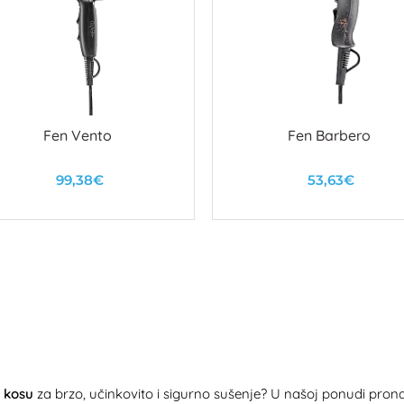
Fen Vento
Fen Barbero
99,38€
53,63€
U košaricu
U košaricu
a kosu
za brzo, učinkovito i sigurno sušenje? U našoj ponudi prona