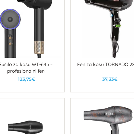
Sušilo za kosu WT-645 –
Fen za kosu TORNADO 2
profesionalni fen
123,75€
37,33€
U košaricu
U košaricu