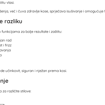
tu vlasi.
nja, već i čuva zdravlje kose, sprječava isušivanje i omogućuje f
e razliku
unkcijama za bolje rezultate i zaštitu:
ajan rad
 i frizz
javanja
a
de učinkovit, siguran i nježan prema kosi.
anje
za različite stilove:
nje