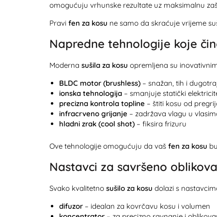
omogućuju vrhunske rezultate uz maksimalnu zašti
Pravi
fen za kosu
ne samo da skraćuje vrijeme suše
Napredne tehnologije koje čin
Moderna
sušila za kosu
opremljena su inovativnim f
BLDC motor (brushless)
– snažan, tih i dugotr
ionska tehnologija
– smanjuje statički elektricitet
precizna kontrola topline
– štiti kosu od pregri
infracrveno grijanje
– zadržava vlagu u vlasim
hladni zrak (cool shot)
– fiksira frizuru
Ove tehnologije omogućuju da vaš
fen za kosu
bu
Nastavci za savršeno oblikov
Svako kvalitetno
sušilo za kosu
dolazi s nastavcima 
difuzor
– idealan za kovrčavu kosu i volumen
koncentrator
– za precizno ravnanje i oblikova