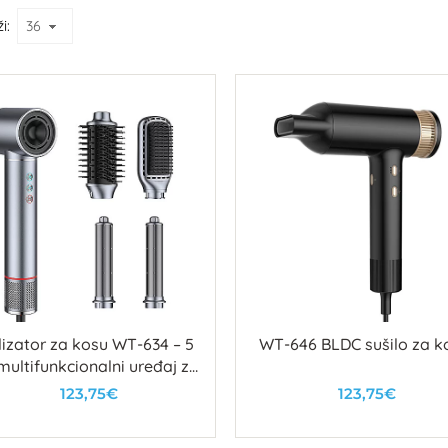
i:
ilizator za kosu WT-634 – 5
WT-646 BLDC sušilo za k
 multifunkcionalni uređaj za
niranje, ravnanje i uvijanje
123,75€
123,75€
U košaricu
U košaricu