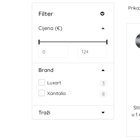
Prikaž
Filter
Cijena (€)
Brand
Luxart
3
Xanitalia
8
St
Traži
u 1
fe