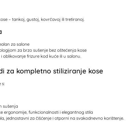
e – tankoj, gustoj, kovrčavoj ili tretiranoj.
a
ealan za salone
ologijom za brzo sušenje bez oštećenja kose
i oblikovanje frizure kod kuće ili u salonu.
i za kompletno stiliziranje kose
 s:
om sušenja
 ergonomije, funkcionalnosti i elegantnog stila
jala, jednostavni za čišćenje i otporni na svakodnevno korištenje.