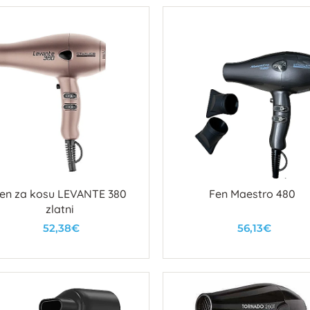
en za kosu LEVANTE 380
Fen Maestro 480
zlatni
52,38€
56,13€
U košaricu
U košaricu