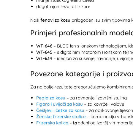
manje statičkog elektriciteta
dugotrajan rezultat frizure
Naši
fenovi za kosu
prilagođeni su svim tipovima kos
Primjeri profesionalnih model
WT-646
– BLDC fen s ionskom tehnologijom, id
WT-645
– s digitalnim motorom i ionskom tehn
WT-634
– idealan za sušenje, ravnanje, uvijanje 
Povezane kategorije i proizvod
Za najbolje rezultate preporučujemo kombiniranje
Pegla za kosu
– za ravnanje i završni styling
Figaro i uvijači za kosu
– za kovrče i valove
Češljevi i četke za kosu
– za oblikovanje tijek
Ženske frizerske stolice
– kombinacija vrhunske
Frizerska kolica
– izrađeni od izdržljivih materi