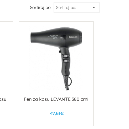
Sortiraj po:
osu
Fen za kosu LEVANTE 380 crni
47,61€
U košaricu