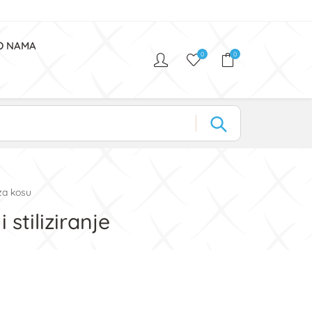
O NAMA
0
0
 za kosu
 stiliziranje