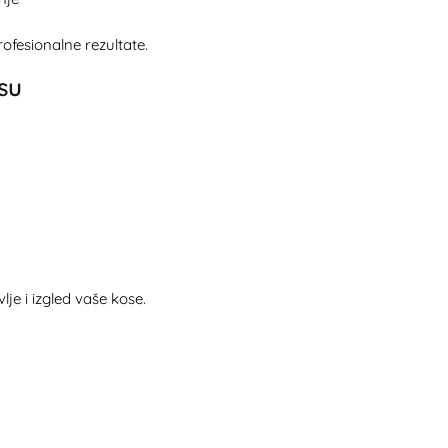
ofesionalne rezultate.
su
je i izgled vaše kose.