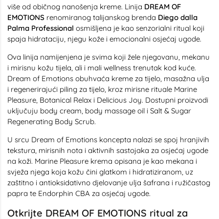
više od običnog nanošenja kreme. Linija
DREAM OF
EMOTIONS
renomiranog talijanskog brenda
Diego dalla
Palma Professional
osmišljena je kao senzorialni ritual koji
spaja hidrataciju, njegu kože i emocionalni osjećaj ugode.
Ova linija namijenjena je svima koji žele njegovanu, mekanu
i mirisnu kožu tijela, ali i mali wellness trenutak kod kuće.
Dream of Emotions obuhvaća kreme za tijelo, masažna ulja
i regenerirajući piling za tijelo, kroz mirisne rituale Marine
Pleasure, Botanical Relax i Delicious Joy. Dostupni proizvodi
uključuju body cream, body massage oil i Salt & Sugar
Regenerating Body Scrub.
U srcu Dream of Emotions koncepta nalazi se spoj hranjivih
tekstura, mirisnih nota i aktivnih sastojaka za osjećaj ugode
na koži. Marine Pleasure krema opisana je kao mekana i
svježa njega koja kožu čini glatkom i hidratiziranom, uz
zaštitno i antioksidativno djelovanje ulja šafrana i ružičastog
papra te Endorphin CBA za osjećaj ugode.
Otkrijte DREAM OF EMOTIONS ritual za