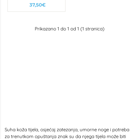
sol & šećer
37,50€
Prikazano 1 do 1 od 1 (1 stranica)
Suha koža tijela, osjećaj zatezanja, umorne noge i potreba
za trenutkom opuštanja znak su da njega tijela može biti