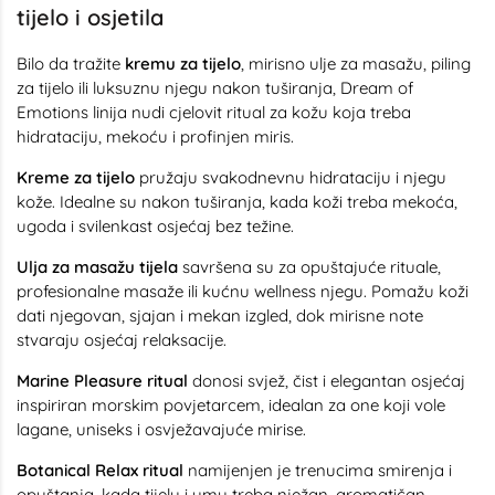
tijelo i osjetila
Bilo da tražite
kremu za tijelo
, mirisno ulje za masažu, piling
za tijelo ili luksuznu njegu nakon tuširanja, Dream of
Emotions linija nudi cjelovit ritual za kožu koja treba
hidrataciju, mekoću i profinjen miris.
Kreme za tijelo
pružaju svakodnevnu hidrataciju i njegu
kože. Idealne su nakon tuširanja, kada koži treba mekoća,
ugoda i svilenkast osjećaj bez težine.
Ulja za masažu tijela
savršena su za opuštajuće rituale,
profesionalne masaže ili kućnu wellness njegu. Pomažu koži
dati njegovan, sjajan i mekan izgled, dok mirisne note
stvaraju osjećaj relaksacije.
Marine Pleasure ritual
donosi svjež, čist i elegantan osjećaj
inspiriran morskim povjetarcem, idealan za one koji vole
lagane, uniseks i osvježavajuće mirise.
Botanical Relax ritual
namijenjen je trenucima smirenja i
opuštanja, kada tijelu i umu treba nježan, aromatičan