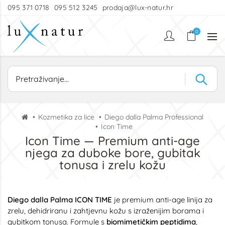
095 371 0718
095 512 3245
prodaja@lux-natur.hr
0
Kozmetika za lice
Diego dalla Palma Professional
Icon Time
Icon Time — Premium anti-age
njega za duboke bore, gubitak
tonusa i zrelu kožu
Diego dalla Palma ICON TIME
je premium anti-age linija za
zrelu, dehidriranu i zahtjevnu kožu s izraženijim borama i
gubitkom tonusa. Formule s
biomimetičkim peptidima
,