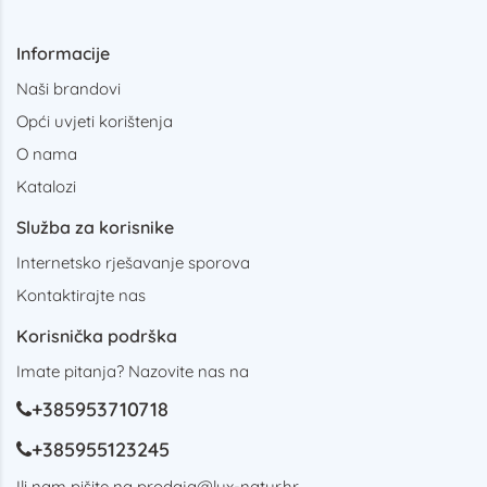
Informacije
Naši brandovi
Opći uvjeti korištenja
O nama
Katalozi
Služba za korisnike
Internetsko rješavanje sporova
Kontaktirajte nas
Korisnička podrška
Imate pitanja? Nazovite nas na
+385953710718
+385955123245
Ili nam pišite na
prodaja@lux-natur.hr