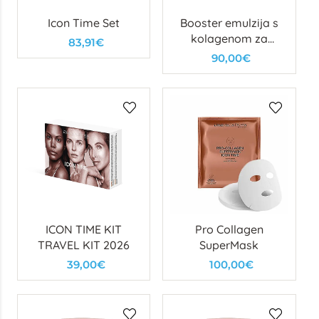
Icon Time Set
Booster emulzija s
kolagenom za
83,91€
učvršćivanje lica
90,00€
ICON TIME KIT
Pro Collagen
TRAVEL KIT 2026
SuperMask
39,00€
100,00€