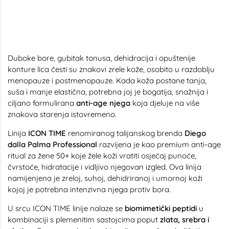
Duboke bore, gubitak tonusa, dehidracija i opuštenije
konture lica česti su znakovi zrele kože, osobito u razdoblju
menopauze i postmenopauze. Kada koža postane tanja,
suša i manje elastična, potrebna joj je bogatija, snažnija i
ciljano formulirana
anti-age njega
koja djeluje na više
znakova starenja istovremeno.
Linija
ICON TIME
renomiranog talijanskog brenda
Diego
dalla Palma Professional
razvijena je kao premium anti-age
ritual za žene 50+ koje žele koži vratiti osjećaj punoće,
čvrstoće, hidratacije i vidljivo njegovan izgled. Ova linija
namijenjena je zreloj, suhoj, dehidriranoj i umornoj koži
kojoj je potrebna intenzivna njega protiv bora.
U srcu ICON TIME linije nalaze se
biomimetički peptidi
u
kombinaciji s plemenitim sastojcima poput
zlata, srebra i