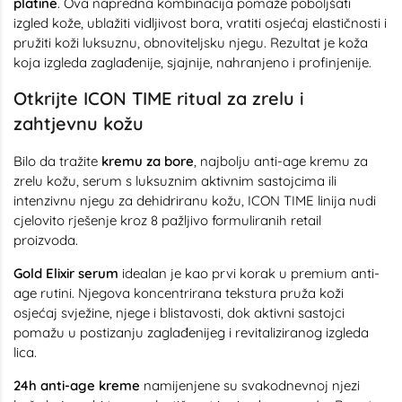
platine
. Ova napredna kombinacija pomaže poboljšati
izgled kože, ublažiti vidljivost bora, vratiti osjećaj elastičnosti i
pružiti koži luksuznu, obnoviteljsku njegu. Rezultat je koža
koja izgleda zaglađenije, sjajnije, nahranjeno i profinjenije.
Otkrijte ICON TIME ritual za zrelu i
zahtjevnu kožu
Bilo da tražite
kremu za bore
, najbolju anti-age kremu za
zrelu kožu, serum s luksuznim aktivnim sastojcima ili
intenzivnu njegu za dehidriranu kožu, ICON TIME linija nudi
cjelovito rješenje kroz 8 pažljivo formuliranih retail
proizvoda.
Gold Elixir serum
idealan je kao prvi korak u premium anti-
age rutini. Njegova koncentrirana tekstura pruža koži
osjećaj svježine, njege i blistavosti, dok aktivni sastojci
pomažu u postizanju zaglađenijeg i revitaliziranog izgleda
lica.
24h anti-age kreme
namijenjene su svakodnevnoj njezi