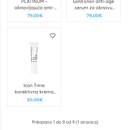
PLATINUM –
Gold Elixir anti-age
obnavljajuća anti-
serum za obnovu
age krema
gustoće kože
79,00€
79,00€
Icon Time
korektivna krema
za područje oko
50,00€
očiju
Prikazano 1 do 9 od 9 (1 stranica)