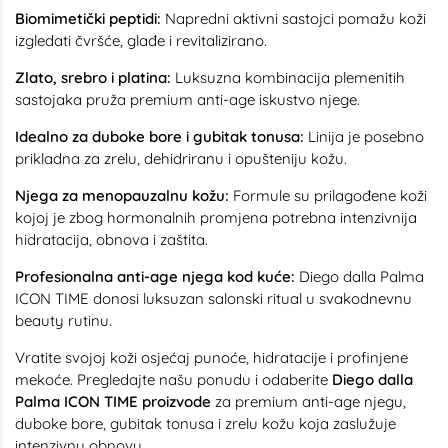
Biomimetički peptidi:
Napredni aktivni sastojci pomažu koži
izgledati čvršće, glađe i revitalizirano.
Zlato, srebro i platina:
Luksuzna kombinacija plemenitih
sastojaka pruža premium anti-age iskustvo njege.
Idealno za duboke bore i gubitak tonusa:
Linija je posebno
prikladna za zrelu, dehidriranu i opušteniju kožu.
Njega za menopauzalnu kožu:
Formule su prilagođene koži
kojoj je zbog hormonalnih promjena potrebna intenzivnija
hidratacija, obnova i zaštita.
Profesionalna anti-age njega kod kuće:
Diego dalla Palma
ICON TIME donosi luksuzan salonski ritual u svakodnevnu
beauty rutinu.
Vratite svojoj koži osjećaj punoće, hidratacije i profinjene
mekoće. Pregledajte našu ponudu i odaberite
Diego dalla
Palma ICON TIME proizvode
za premium anti-age njegu,
duboke bore, gubitak tonusa i zrelu kožu koja zaslužuje
intenzivnu obnovu.