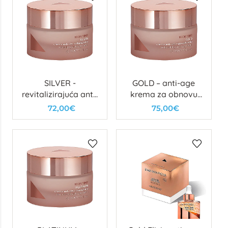
SILVER -
GOLD – anti-age
revitalizirajuća anti-
krema za obnovu
age krema
gustoće kože
72,00€
75,00€