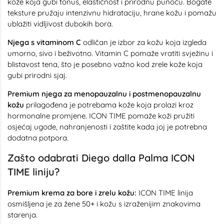
kože koja gubi tonus, elastičnost i prirodnu punoću. Bogate
teksture pružaju intenzivnu hidrataciju, hrane kožu i pomažu
ublažiti vidljivost dubokih bora.
Njega s vitaminom C
odličan je izbor za kožu koja izgleda
umorno, sivo i beživotno. Vitamin C pomaže vratiti svježinu i
blistavost tena, što je posebno važno kod zrele kože koja
gubi prirodni sjaj.
Premium njega za menopauzalnu i postmenopauzalnu
kožu
prilagođena je potrebama kože koja prolazi kroz
hormonalne promjene. ICON TIME pomaže koži pružiti
osjećaj ugode, nahranjenosti i zaštite kada joj je potrebna
dodatna potpora.
Zašto odabrati Diego dalla Palma ICON
TIME liniju?
Premium krema za bore i zrelu kožu:
ICON TIME linija
osmišljena je za žene 50+ i kožu s izraženijim znakovima
starenja.