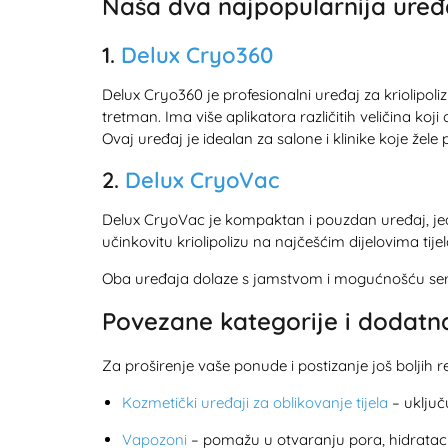
Naša dva najpopularnija uređa
1.
Delux Cryo360
Delux Cryo360 je profesionalni uređaj za kriolipo
tretman. Ima više aplikatora različitih veličina koj
Ovaj uređaj je idealan za salone i klinike koje žele
2.
Delux CryoVac
Delux CryoVac je kompaktan i pouzdan uređaj, je
učinkovitu kriolipolizu na najčešćim dijelovima tijel
Oba uređaja dolaze s jamstvom i mogućnošću servis
Povezane kategorije i dodatn
Za proširenje vaše ponude i postizanje još boljih
Kozmetički uređaji za oblikovanje tijela
– uklju
Vapozoni
– pomažu u otvaranju pora, hidratacij