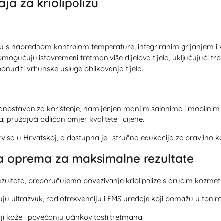
ja za kriolipolizu
lizu s naprednom kontrolom temperature, integriranim grijanjem i
i omogućuju istovremeni tretman više dijelova tijela, uključujući t
 ponuditi vrhunske usluge oblikovanja tijela.
dnostavan za korištenje, namijenjen manjim salonima i mobilnim
a, pružajući odličan omjer kvalitete i cijene.
a u Hrvatskoj, a dostupna je i stručna edukacija za pravilno ko
a oprema za maksimalne rezultate
 rezultata, preporučujemo povezivanje kriolipolize s drugim kozm
čuju ultrazvuk, radiofrekvenciju i EMS uređaje koji pomažu u ton
i kože i povećanju učinkovitosti tretmana.