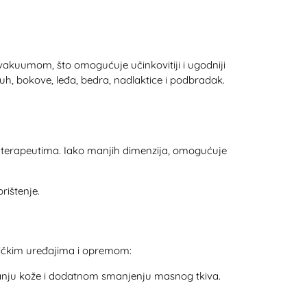
 vakuumom, što omogućuje učinkovitiji i ugodniji
rbuh, bokove, leđa, bedra, nadlaktice i podbradak.
 terapeutima. Iako manjih dimenzija, omogućuje
rištenje.
etičkim uređajima i opremom:
iranju kože i dodatnom smanjenju masnog tkiva.