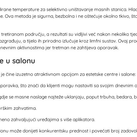
trolirane temperature za selektivno uništavanje masnih stanica. Hl
se. Ova metoda je sigurna, bezbolna i ne oštećuje okolno tkivo, št
 tretiranom području, a rezultati su vidljivi već nakon nekoliko t
građuju, a tijelo ih prirodno izlučuje kroz limfni sustav. Ovaj p
nevnim aktivnostima jer tretman ne zahtijeva oporavak.
ze u salonu
 je čine izuzetno atraktivnom opcijom za estetske centre i salone:
 oporavka, što znači da klijenti mogu nastaviti sa svojim dnev
ela gdje se masne naslage najteže uklanjaju, poput trbuha, bedara, 
urškim zahvatima.
emeno zahvaljujući uređajima s više aplikatora.
lonu može donijeti konkurentsku prednost i povećati broj zadovolj