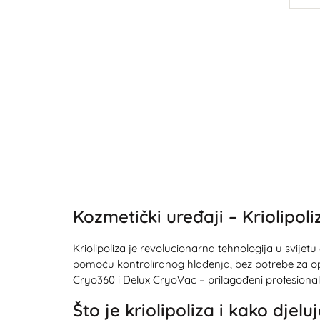
Kozmetički uređaji – Kriolipoli
Kriolipoliza je revolucionarna tehnologija u svij
pomoću kontroliranog hlađenja, bez potrebe za opo
Cryo360 i Delux CryoVac – prilagođeni profesionalc
Što je kriolipoliza i kako djelu