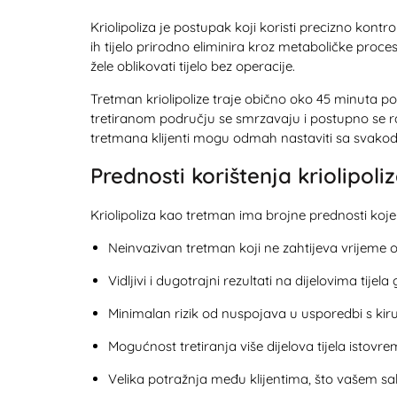
Kriolipoliza je postupak koji koristi precizno kon
ih tijelo prirodno eliminira kroz metaboličke proce
žele oblikovati tijelo bez operacije.
Tretman kriolipolize traje obično oko 45 minuta po
tretiranom području se smrzavaju i postupno se raz
tretmana klijenti mogu odmah nastaviti sa svakod
Prednosti korištenja kriolipoli
Kriolipoliza kao tretman ima brojne prednosti koje
Neinvazivan tretman koji ne zahtijeva vrijeme
Vidljivi i dugotrajni rezultati na dijelovima tij
Minimalan rizik od nuspojava u usporedbi s kir
Mogućnost tretiranja više dijelova tijela istovr
Velika potražnja među klijentima, što vašem sa