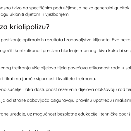
ti masno tkivo na specifičnim područjima, a ne za generalni gubit
ogu ukloniti dijetom ili vježbanjem.
a kriolipolizu?
postizanje optimalnih rezultata i zadovoljstva klijenata. Evo nekol
ućiti kontrolirano i precizno hlađenje masnog tkiva kako bi se p
og tretiranja više dijelova tijela povećava efikasnost rada u sa
rtifikatima jamče sigurnost i kvalitetu tretmana.
ivno sučelje i laka dostupnost rezervnih dijelova olakšavaju rad t
ija od strane dobavljača osiguravaju pravilnu upotrebu i maksim
irane uređaje, uz mogućnost besplatne edukacije i tehničke podr