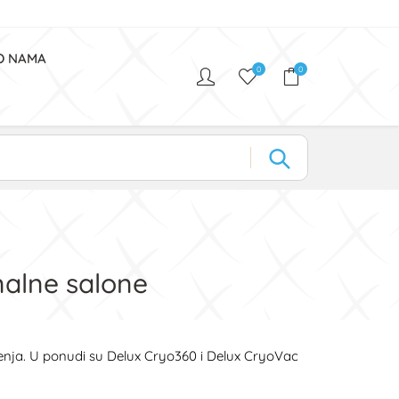
O NAMA
0
0
onalne salone
enja. U ponudi su Delux Cryo360 i Delux CryoVac