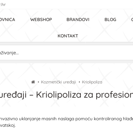
.hr
OVNICA
WEBSHOP
BRANDOVI
BLOG
KONTAKT
Kozmetički uređaji
Kriolipoliza
ređaji – Kriolipoliza za profesi
neinvazivno uklanjanje masnih naslaga pomoću kontroliranog hlađ
vatskoj.