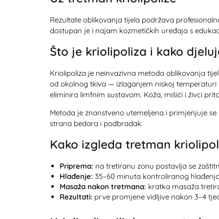
Rezultate oblikovanja tijela podržava profesional
dostupan je i
najam kozmetičkih uređaja
s edukac
Što je kriolipoliza i kako djelu
Kriolipoliza je neinvazivna metoda oblikovanja tij
od okolnog tkiva — izlaganjem niskoj temperaturi 
eliminira limfnim sustavom. Koža, mišići i živci pri
Metoda je znanstveno utemeljena i primjenjuje se z
strana bedara i podbradak.
Kako izgleda tretman kriolipol
Priprema:
na tretiranu zonu postavlja se zašti
Hlađenje:
35–60 minuta kontroliranog hlađenja p
Masaža nakon tretmana:
kratka masaža tretir
Rezultati:
prve promjene vidljive nakon 3–4 tjed