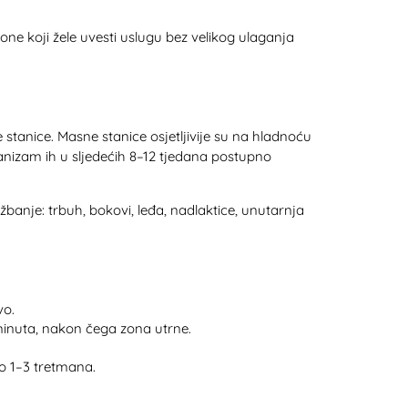
lone koji žele uvesti uslugu bez velikog ulaganja
stanice. Masne stanice osjetljivije su na hladnoću
anizam ih u sljedećih 8–12 tjedana postupno
banje: trbuh, bokovi, leđa, nadlaktice, unutarnja
vo.
 minuta, nakon čega zona utrne.
o 1–3 tretmana.