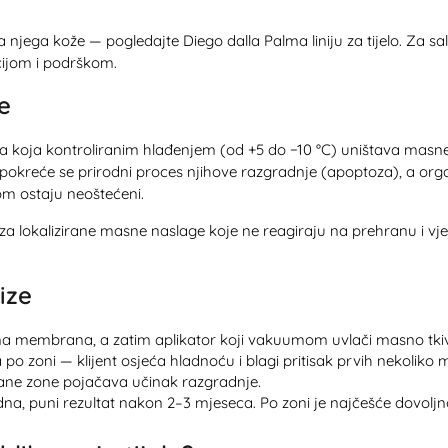
na njega kože — pogledajte
Diego dalla Palma liniju za tijelo
. Za sa
ijom i podrškom.
je
ela koja kontroliranim hlađenjem (od +5 do −10 °C) uništava masne 
pokreće se prirodni proces njihove razgradnje (apoptoza), a org
tom ostaju neoštećeni.
a lokalizirane masne naslage koje ne reagiraju na prehranu i vjež
ize
tna membrana, a zatim aplikator koji vakuumom uvlači masno tki
o zoni — klijent osjeća hladnoću i blagi pritisak prvih nekoliko
ane zone pojačava učinak razgradnje.
na, puni rezultat nakon 2–3 mjeseca. Po zoni je najčešće dovoljn