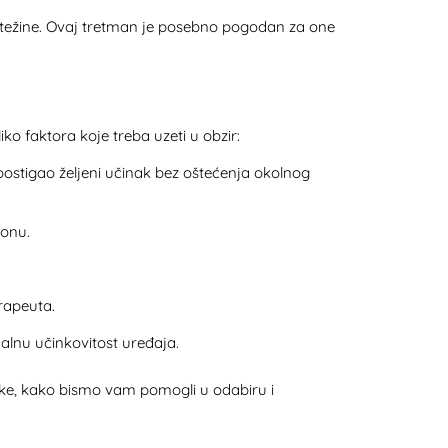
ak težine. Ovaj tretman je posebno pogodan za one
iko faktora koje treba uzeti u obzir:
ostigao željeni učinak bez oštećenja okolnog
lonu.
erapeuta.
alnu učinkovitost uređaja.
ške, kako bismo vam pomogli u odabiru i