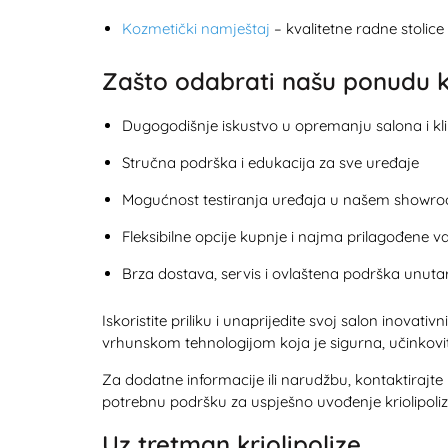
Kozmetički namještaj
– kvalitetne radne stolice
Zašto odabrati našu ponudu kr
Dugogodišnje iskustvo u opremanju salona i kli
Stručna podrška i edukacija za sve uređaje
Mogućnost testiranja uređaja u našem showro
Fleksibilne opcije kupnje i najma prilagođene
Brza dostava, servis i ovlaštena podrška unuta
Iskoristite priliku i unaprijedite svoj salon inovat
vrhunskom tehnologijom koja je sigurna, učinkovit
Za dodatne informacije ili narudžbu, kontaktirajte 
potrebnu podršku za uspješno uvođenje kriolipoli
Uz tretman kriolipolize