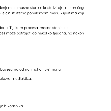
ađenjem se masne stanice kristaliziraju, nakon čega
o je čini izuzetno popularnom među klijentima koji
jedana. Tijekom procesa, masne stanice u
roces može potrajati do nekoliko tjedana, no nakon
nim obavezama odmah nakon tretmana.
bokova i nadlaktica.
nih korisnika.