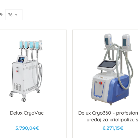
i:
Delux CryoVac
Delux Cryo360 – profesion
uređaj za kriolipolizu 
grijanjem i hlađenjem | 
5.790,04€
6.271,15€
Natur