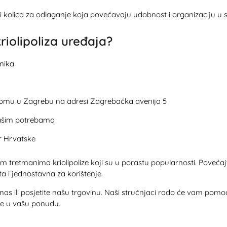
 i kolica za odlaganje koja povećavaju udobnost i organizaciju u 
iolipoliza uređaja?
nika
omu u Zagrebu na adresi Zagrebačka avenija 5
 vašim potrebama
r Hrvatske
ivnim tretmanima kriolipolize koji su u porastu popularnosti. Povećaj
a i jednostavna za korištenje.
nas ili posjetite našu trgovinu. Naši stručnjaci rado će vam pomoć
ze u vašu ponudu.