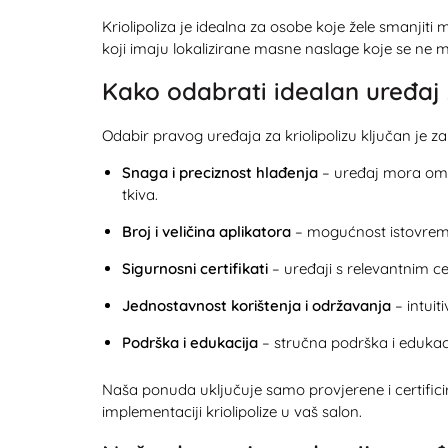
Kriolipoliza je idealna za osobe koje žele smanji
koji imaju lokalizirane masne naslage koje se ne m
Kako odabrati idealan uređaj z
Odabir pravog uređaja za kriolipolizu ključan je za 
Snaga i preciznost hlađenja
– uređaj mora omog
tkiva.
Broj i veličina aplikatora
– mogućnost istovremen
Sigurnosni certifikati
– uređaji s relevantnim ce
Jednostavnost korištenja i održavanja
– intuit
Podrška i edukacija
– stručna podrška i edukac
Naša ponuda uključuje samo provjerene i certific
implementaciji kriolipolize u vaš salon.