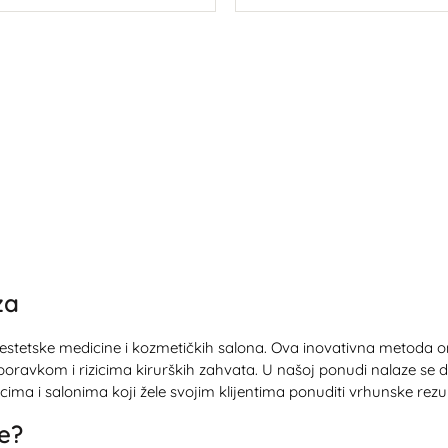
U košaricu
U košaricu
za
etu estetske medicine i kozmetičkih salona. Ova inovativna metod
ravkom i rizicima kirurških zahvata. U našoj ponudi nalaze se dv
ima i salonima koji žele svojim klijentima ponuditi vrhunske rezul
je?