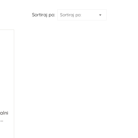
Sortiraj po:
alni
s
Lux