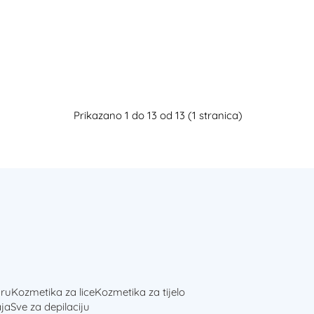
Prikazano 1 do 13 od 13 (1 stranica)
ru
Kozmetika za lice
Kozmetika za tijelo
ja
Sve za depilaciju