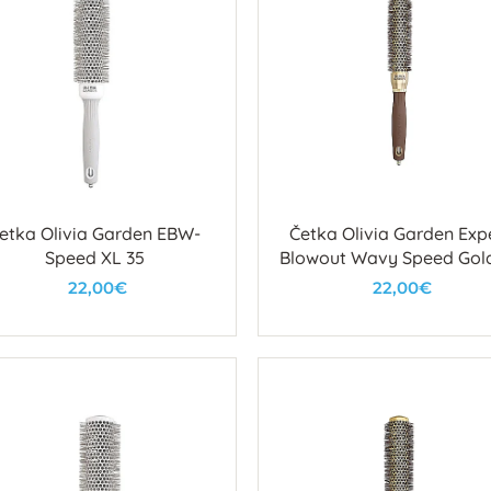
etka Olivia Garden EBW-
Četka Olivia Garden Exp
Speed XL 35
Blowout Wavy Speed Gol
22,00€
22,00€
U košaricu
U košaricu