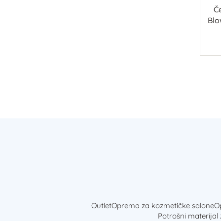
Č
Blo
Outlet
Oprema za kozmetičke salone
Op
Potrošni materijal